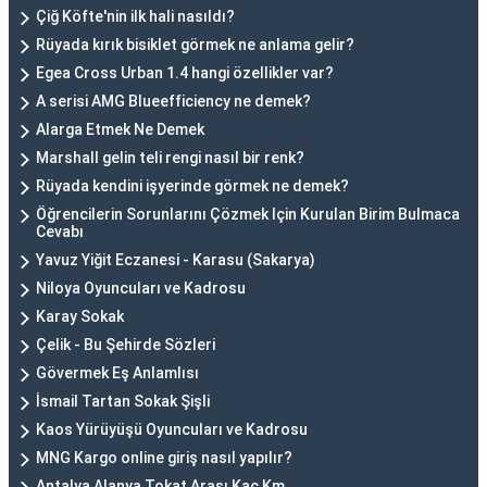
Çiğ Köfte'nin ilk hali nasıldı?
Rüyada kırık bisiklet görmek ne anlama gelir?
Egea Cross Urban 1.4 hangi özellikler var?
A serisi AMG Blueefficiency ne demek?
Alarga Etmek Ne Demek
Marshall gelin teli rengi nasıl bir renk?
Rüyada kendini işyerinde görmek ne demek?
Öğrencilerin Sorunlarını Çözmek Için Kurulan Birim Bulmaca
Cevabı
Yavuz Yiğit Eczanesi - Karasu (Sakarya)
Niloya Oyuncuları ve Kadrosu
Karay Sokak
Çelik - Bu Şehirde Sözleri
Gövermek Eş Anlamlısı
İsmail Tartan Sokak Şişli
Kaos Yürüyüşü Oyuncuları ve Kadrosu
MNG Kargo online giriş nasıl yapılır?
Antalya Alanya Tokat Arası Kaç Km