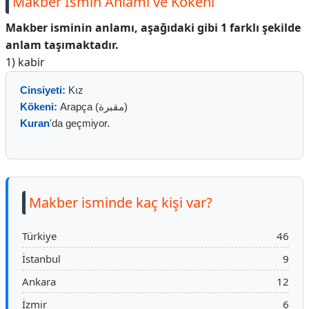
Makber İsmin Anlamı ve Kökeni
Makber isminin anlamı, aşağıdaki gibi 1 farklı şekilde
anlam taşımaktadır.
1) kabir
Cinsiyeti:
Kız
Kökeni:
Arapça (مقبرة)
Kuran
'da geçmiyor.
Makber isminde kaç kişi var?
Türkiye
46
İstanbul
9
Ankara
12
İzmir
6