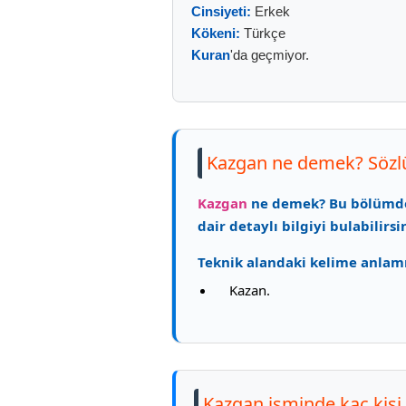
Cinsiyeti:
Erkek
Kökeni:
Türkçe
Kuran
'da geçmiyor.
Kazgan ne demek? Sözl
Kazgan
ne demek? Bu bölüm
dair detaylı bilgiyi bulabilirsin
Teknik alandaki kelime anlam
Kazan.
Kazgan isminde kaç kişi