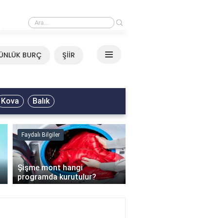
›
Mirkelam - Tavla Sözleri
ÜNLÜK BURÇ
ŞİİR
Kova
Balık
Faydalı Bilgiler
Faydalı Bilgiler
›
Şişme mont hangi
programda kurutulur?
Şofben suyu neden ısı