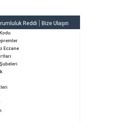
rumluluk Reddi
Bize Ulaşın
 Kodu
epremler
i Eczane
rtları
Şubeleri
ik
leri
r
m