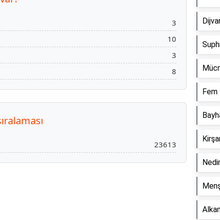
Dijv
3
10
Suph
3
Mücm
8
Fem 
Bayh
sıralaması
Kirş
23613
Nedi
Menş
Reklam Alanı
Alka