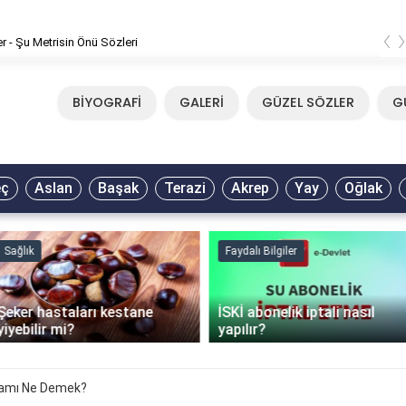
‹
er - Şu Metrisin Önü Sözleri
BİYOGRAFİ
GALERİ
GÜZEL SÖZLER
G
eç
Aslan
Başak
Terazi
Akrep
Yay
Oğlak
Sağlık
Faydalı Bilgiler
Şeker hastaları kestane
İSKİ abonelik iptali nasıl
yiyebilir mi?
yapılır?
lamı Ne Demek?