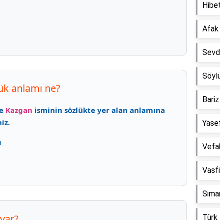
Hibe
Afak
Sevd
Söyl
ük anlamı ne?
Bari
de
Kazgan
isminin sözlükte yer alan anlamına
iz.
Yase
ı
Vefa
Vasf
Sima
 var?
Türk