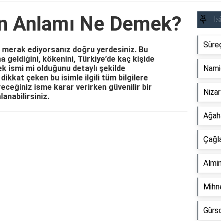
in Anlamı Ne Demek?
İs
Süre
e merak ediyorsanız doğru yerdesiniz. Bu
 geldiğini, kökenini, Türkiye’de kaç kişide
kek ismi mi olduğunu detaylı şekilde
Nami
dikkat çeken bu isimle ilgili tüm bilgilere
receğiniz isme karar verirken güvenilir bir
Niza
anabilirsiniz.
Ağah
Reklam Alanı
Çağl
Almi
Mihn
Gürs