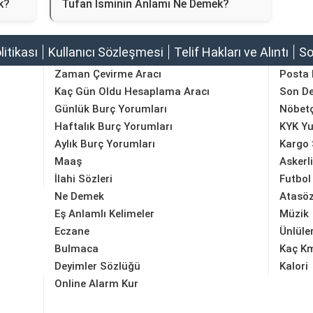
k?
Tufan İsminin Anlamı Ne Demek?
olitikası
Kullanıcı Sözleşmesi
Telif Hakları ve Alıntı
So
Zaman Çevirme Aracı
Posta
Kaç Gün Oldu Hesaplama Aracı
Son D
Günlük Burç Yorumları
Nöbetç
Haftalık Burç Yorumları
KYK Yu
Aylık Burç Yorumları
Kargo 
Maaş
Askerl
İlahi Sözleri
Futbol
Ne Demek
Atasöz
Eş Anlamlı Kelimeler
Müzik
Eczane
Ünlüle
Bulmaca
Kaç K
Deyimler Sözlüğü
Kalori
Online Alarm Kur