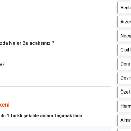
Benh
Arze
Neci
zda Neler Bulacaksınız ?
Çisi
Dora
ne?
Devi
Özet
keni
Hemş
bi 1 farklı şekilde anlam taşımaktadır.
Almi