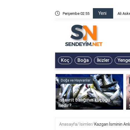
Yeni
risin Önü Sözleri
Perşembe 02:55
Ali Ask
Koç
Boğa
İkizler
Yeng
ve Hayvanlar
Doğa ve Hayvanlar
‹
li en çok hangi iklimde
İstavrit balığının küçüğü
r?
nedir?
Anasayfa
İsimler
Kazgan İsminin An