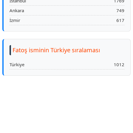
İstanbul
1769
Ankara
749
İzmir
617
Fatoş isminin Türkiye sıralaması
Türkiye
1012
Reklam Alanı