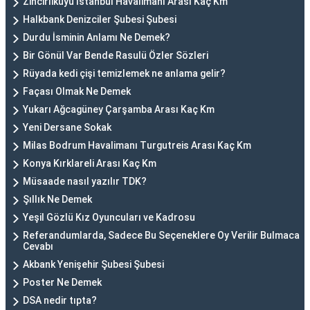
Zincirlikuyu İstanbul Havalimanı Arası Kaç Km
Halkbank Denizciler Şubesi Şubesi
Durdu İsminin Anlamı Ne Demek?
Bir Gönül Var Bende Rasulü Özler Sözleri
Rüyada kedi çişi temizlemek ne anlama gelir?
Façası Olmak Ne Demek
Yukarı Ağcagüney Çarşamba Arası Kaç Km
Yeni Dersane Sokak
Milas Bodrum Havalimanı Turgutreis Arası Kaç Km
Konya Kırklareli Arası Kaç Km
Müsaade nasıl yazılır TDK?
Şıllık Ne Demek
Yeşil Gözlü Kız Oyuncuları ve Kadrosu
Referandumlarda, Sadece Bu Seçeneklere Oy Verilir Bulmaca
Cevabı
Akbank Yenişehir Şubesi Şubesi
Poster Ne Demek
DSA nedir tıpta?