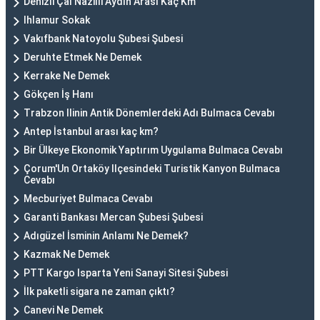
Denizli Çal Nazilli Aydın Arası Kaç Km
Ihlamur Sokak
Vakıfbank Natoyolu Şubesi Şubesi
Deruhte Etmek Ne Demek
Kerrake Ne Demek
Gökçen İş Hanı
Trabzon Ilinin Antik Dönemlerdeki Adı Bulmaca Cevabı
Antep İstanbul arası kaç km?
Bir Ülkeye Ekonomik Yaptırım Uygulama Bulmaca Cevabı
Çorum'Un Ortaköy Ilçesindeki Turistik Kanyon Bulmaca
Cevabı
Mecburiyet Bulmaca Cevabı
Garanti Bankası Mercan Şubesi Şubesi
Adıgüzel İsminin Anlamı Ne Demek?
Kazmak Ne Demek
PTT Kargo Isparta Yeni Sanayi Sitesi Şubesi
İlk paketli sigara ne zaman çıktı?
Canevi Ne Demek