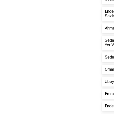
Ender
Sözle
Ahme
Seda
Yer V
Sedat
Orha
Reklam Alanı
Ubeyd
Emra
Ende