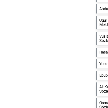
Abdu
Uğur
Mekt
Vusla
Sözle
Hasan
Yusu
Ebube
Ali K
Sözle
Osma
Sözle