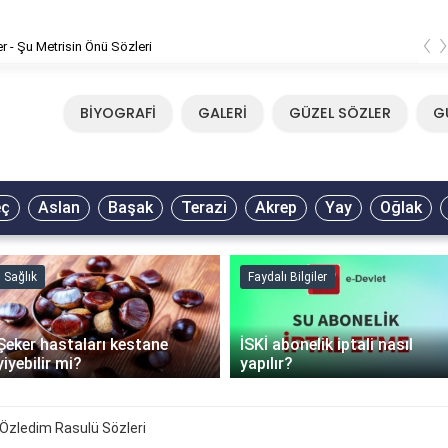
‹
er - Şu Metrisin Önü Sözleri
BİYOGRAFİ
GALERİ
GÜZEL SÖZLER
G
eç
Aslan
Başak
Terazi
Akrep
Yay
Oğlak
Sağlık
Faydalı Bilgiler
Şeker hastaları kestane
İSKİ abonelik iptali nasıl
yiyebilir mi?
yapılır?
Özledim Rasulü Sözleri