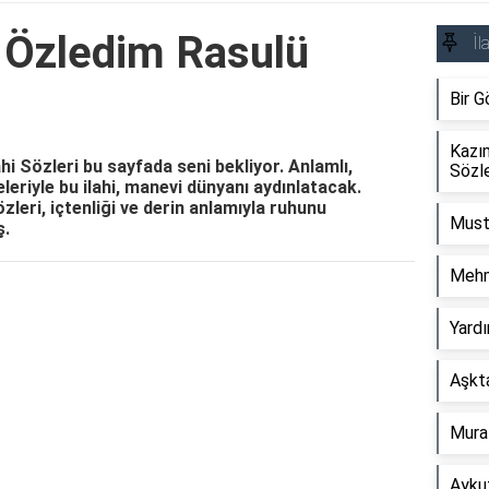
 Özledim Rasulü
İl
Bir G
Kazı
i Sözleri bu sayfada seni bekliyor. Anlamlı,
Sözle
eleriyle bu ilahi, manevi dünyanı aydınlatacak.
eri, içtenliği ve derin anlamıyla ruhunu
Must
ş.
Mehm
Reklam Alanı
Yardı
Aşkta
Murat
Aykut