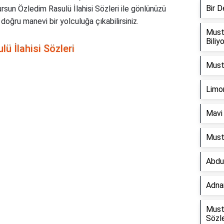
Bir 
ursun Özledim Rasulü İlahisi Sözleri ile gönlünüzü
a doğru manevi bir yolculuğa çıkabilirsiniz.
Must
Biliy
ü İlahisi Sözleri
Musta
Limon
Mavi 
Must
Abdu
Adnan
Must
Sözle