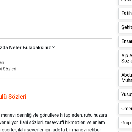
Fatih
Şehit
Ensar
zda Neler Bulacaksınız ?
Alp A
Sözle
ri
i Sözleri
Abdu
Muha
Yusuf
lü Sözleri
Ömer
manevi derinliğiyle gönüllere hitap eden, ruhu huzura
r alıyor. İlahi sözleri, tasavvufi hikmetleri ve anlam
Grup 
 eserler, ilahi severler için adeta bir manevi rehber