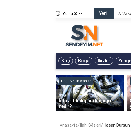
Yeni
risin Önü Sözleri
Cuma 02:44
Ali Ask
Koç
Boğa
İkizler
Yeng
ve Hayvanlar
Doğa ve Hayvanlar
‹
li en çok hangi iklimde
İstavrit balığının küçüğü
r?
nedir?
Anasayfa
İlahi Sözleri
Hasan Dursun 