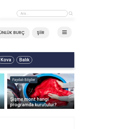
›
Mirkelam - Tavla Sözleri
ÜNLÜK BURÇ
ŞİİR
Kova
Balık
Faydalı Bilgiler
Faydalı Bilgiler
›
Şişme mont hangi
programda kurutulur?
Şofben suyu neden ısı