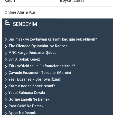
Kalori
Boykot Listesi
Online Alarm Kur
SENDEYİM
Sarımsak ve zeytinyağı karışımı kaç gün bekletilmeli?
The Silenced Oyuncuları ve Kadrosu
MNG Kargo Denizciler Şubesi
3710. Sokak Kepez
Türkiye'deki en ünlü efsaneler nelerdir?
Çavuşlu Eczanesi - Toroslar (Mersin)
Yeşil Eczanesi - Bornova (İzmir)
Karmin neden böcek resmi?
Yasal Bulmaca Cevabı
Görme Engelli Ne Demek
Rast Gele! Ne Demek
Aysar Ne Demek