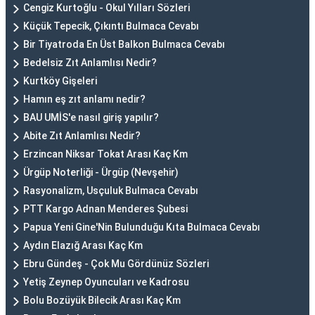
Cengiz Kurtoğlu - Okul Yılları Sözleri
Küçük Tepecik, Çıkıntı Bulmaca Cevabı
Bir Tiyatroda En Üst Balkon Bulmaca Cevabı
Bedelsiz Zıt Anlamlısı Nedir?
Kurtköy Gişeleri
Hamın eş zıt anlamı nedir?
BAU UMİS'e nasıl giriş yapılır?
Abite Zıt Anlamlısı Nedir?
Erzincan Niksar Tokat Arası Kaç Km
Ürgüp Noterliği - Ürgüp (Nevşehir)
Rasyonalizm, Usçuluk Bulmaca Cevabı
PTT Kargo Adnan Menderes Şubesi
Papua Yeni Gine'Nin Bulunduğu Kıta Bulmaca Cevabı
Aydın Elazığ Arası Kaç Km
Ebru Gündeş - Çok Mu Gördünüz Sözleri
Yetiş Zeynep Oyuncuları ve Kadrosu
Bolu Bozüyük Bilecik Arası Kaç Km