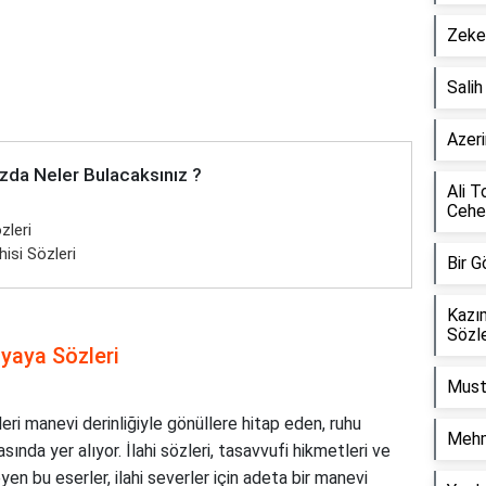
Zeker
Sali
Azeri
zda Neler Bulacaksınız ?
Ali T
Cehe
zleri
isi Sözleri
Bir G
Kazı
Sözle
yaya Sözleri
Must
i manevi derinliğiyle gönüllere hitap eden, ruhu
Mehm
ında yer alıyor. İlahi sözleri, tasavvufi hikmetleri ve
yen bu eserler, ilahi severler için adeta bir manevi