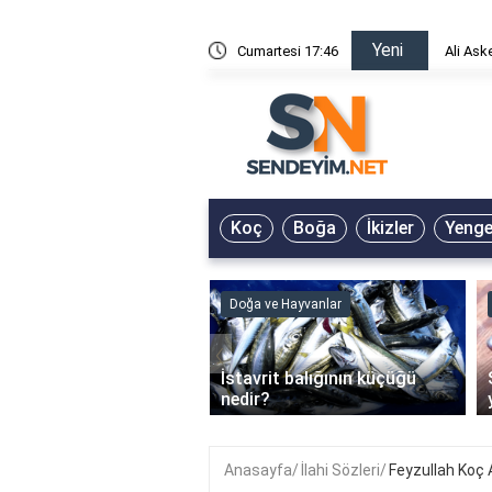
Yeni
risin Önü Sözleri
Cumartesi 17:46
Ali Ask
Koç
Boğa
İkizler
Yeng
ve Hayvanlar
Doğa ve Hayvanlar
‹
li en çok hangi iklimde
İstavrit balığının küçüğü
r?
nedir?
Anasayfa
İlahi Sözleri
Feyzullah Koç