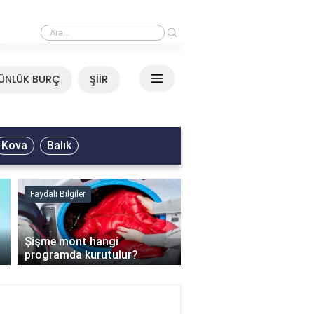
›
Mirkelam - Tavla Sözleri
ÜNLÜK BURÇ
ŞİİR
Kova
Balık
Faydalı Bilgiler
Faydalı Bilgiler
›
Şişme mont hangi
programda kurutulur?
Şofben suyu neden ısı