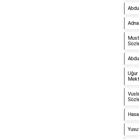
Abdu
Adnan
Must
Sözle
Abdu
Uğur
Mekt
Vusla
Reklam Alanı
Sözle
Hasan
Yusu