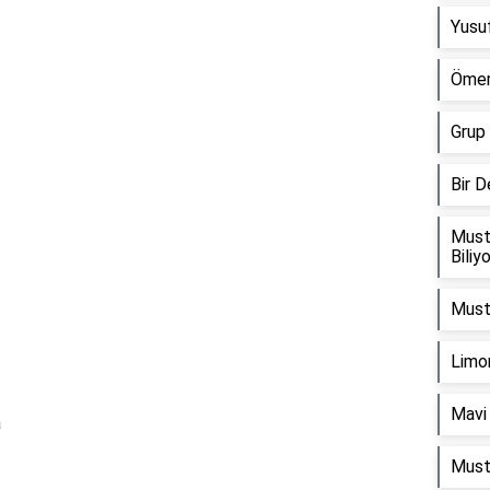
Yusuf
Ömer
Grup 
Bir 
Must
Biliy
Musta
Limon
Mavi 
a
Must