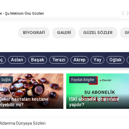
‹
er - Şu Metrisin Önü Sözleri
BİYOGRAFİ
GALERİ
GÜZEL SÖZLER
G
eç
Aslan
Başak
Terazi
Akrep
Yay
Oğlak
Sağlık
Faydalı Bilgiler
Şeker hastaları kestane
İSKİ abonelik iptali nasıl
yiyebilir mi?
yapılır?
 Aldanma Dünyaya Sözleri