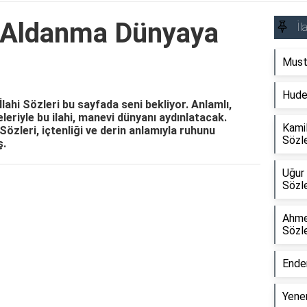
ç Aldanma Dünyaya
İl
Must
Hudey
ahi Sözleri bu sayfada seni bekliyor. Anlamlı,
eleriyle bu ilahi, manevi dünyanı aydınlatacak.
Kamil
zleri, içtenliği ve derin anlamıyla ruhunu
Sözle
ş.
Uğur 
Sözle
Reklam Alanı
Ahme
Sözle
Ender
Yener