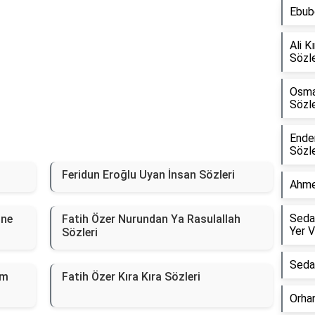
Ebube
Ali K
Sözle
Osma
Sözle
Ender
Sözle
Feridun Eroğlu Uyan İnsan Sözleri
Ahme
Seda
ine
Fatih Özer Nurundan Ya Rasulallah
Yer V
Sözleri
Sedat
üm
Fatih Özer Kıra Kıra Sözleri
Orha