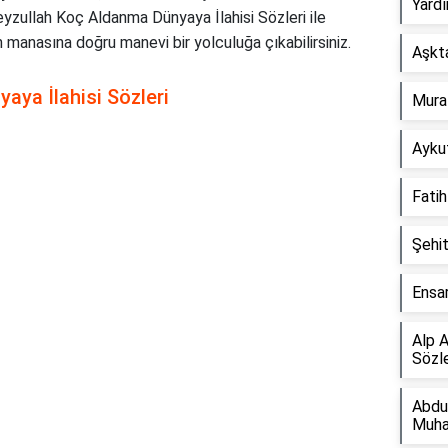
Yardı
Feyzullah Koç Aldanma Dünyaya İlahisi Sözleri ile
rin manasına doğru manevi bir yolculuğa çıkabilirsiniz.
Aşkta
aya İlahisi Sözleri
Murat
Aykut
Fatih
Şehit
Ensar
Alp A
Sözle
Abdu
Muha