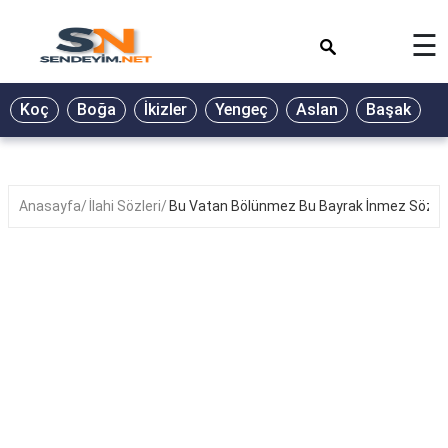
×
☰
BİYOGRAFİ
Koç
Boğa
İkizler
Yengeç
Aslan
Başak
T
GALERİ
GÜZEL
SÖZLER
Anasayfa
İlahi Sözleri
Bu Vatan Bölünmez Bu Bayrak İnmez Sözler
GÜNLÜK
BURÇ
ŞİİR
RÜYA
TABİRLERİ
TÜRKÜ
SÖZLERİ
YEMEK