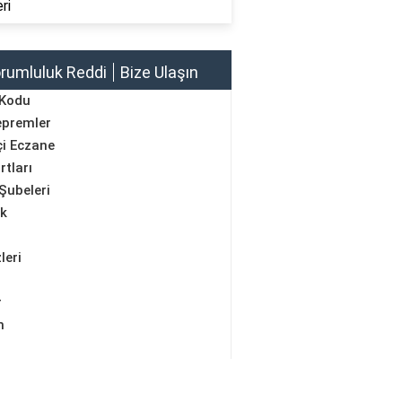
ri
rumluluk Reddi
Bize Ulaşın
 Kodu
epremler
i Eczane
rtları
Şubeleri
ik
leri
r
m