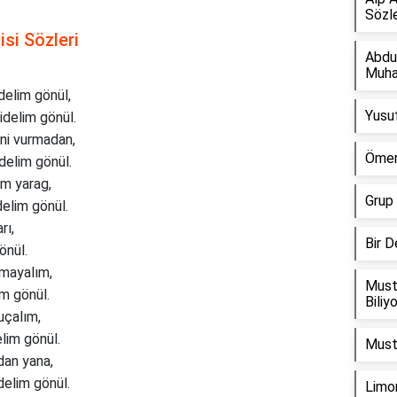
Sözle
isi Sözleri
Abdu
Muha
delim gönül,
Yusuf
delim gönül.
ini vurmadan,
Ömer
delim gönül.
ım yarag,
Grup 
delim gönül.
rı,
Bir 
önül.
nmayalım,
Must
im gönül.
Biliy
uçalım,
lim gönül.
Musta
dan yana,
delim gönül.
Limon