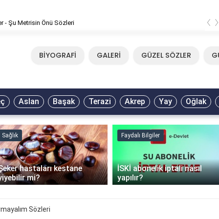
‹
er - Şu Metrisin Önü Sözleri
BİYOGRAFİ
GALERİ
GÜZEL SÖZLER
G
eç
Aslan
Başak
Terazi
Akrep
Yay
Oğlak
Sağlık
Faydalı Bilgiler
Şeker hastaları kestane
İSKİ abonelik iptali nasıl
yiyebilir mi?
yapılır?
rmayalım Sözleri