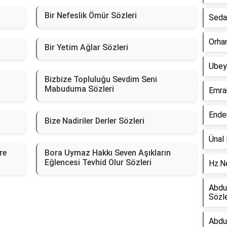
Bir Nefeslik Ömür Sözleri
Sedat
Orha
Bir Yetim Ağlar Sözleri
Ubeyd
Bizbize Topluluğu Sevdim Seni
Mabuduma Sözleri
Emra
Ende
Bize Nadiriler Derler Sözleri
Ünal 
re
Bora Uymaz Hakkı Seven Aşıkların
Eğlencesi Tevhid Olur Sözleri
Hz.Ne
Abdul
Sözle
Abdu