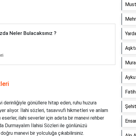
Must
Mehm
zda Neler Bulacaksınız ?
Yardı
Aşkta
ri
Murat
Aykut
leri
Fatih
 derinliğiyle gönüllere hitap eden, ruhu huzura
Şehit
r alıyor. İlahi sözleri, tasavvufi hikmetleri ve anlam
 eserler, ilahi severler için adeta bir manevi rehber
Ensar
rda Durmayalım İlahisi Sözleri ile gönlünüzü
a doğru manevi bir yolculuğa çıkabilirsiniz.
Alp A