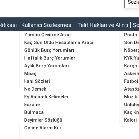
Sözle
olitikası
Kullanıcı Sözleşmesi
Telif Hakları ve Alıntı
So
Zaman Çevirme Aracı
Posta
Kaç Gün Oldu Hesaplama Aracı
Son D
Günlük Burç Yorumları
Nöbetç
Haftalık Burç Yorumları
KYK Yu
Aylık Burç Yorumları
Kargo 
Maaş
Askerl
İlahi Sözleri
Futbol
Ne Demek
Atasöz
Eş Anlamlı Kelimeler
Müzik
Eczane
Ünlüle
Bulmaca
Kaç K
Deyimler Sözlüğü
Kalori
Online Alarm Kur