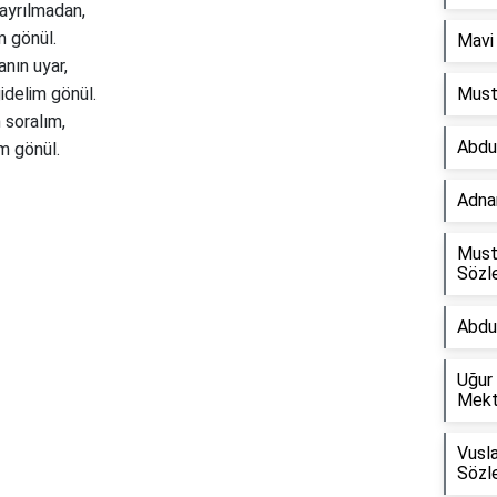
ayrılmadan,
m gönül.
Mavi 
nın uyar,
idelim gönül.
Must
 soralım,
Abdu
m gönül.
Adnan
Reklam Alanı
Must
Sözle
Abdu
Uğur
Mekt
Vusla
Sözle