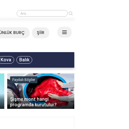
›
Mirkelam - Tavla Sözleri
ÜNLÜK BURÇ
ŞİİR
Kova
Balık
Faydalı Bilgiler
Faydalı Bilgiler
›
Şişme mont hangi
programda kurutulur?
Şofben suyu neden ısı