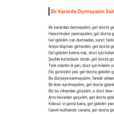
Bir Kararda Durmayalım İlah
Bir karardan durmayalım, gel dosta gi
Hasretinden yanmayalım, gel dosta gi
Gel gidelim can durmadan, suret terk
Araya düşman girmeden, gel dosta gi
Gel gidelim kalma ırak, dost için kalal
Şeyhin katındadır durak, gel dosta gi
Terk edelim ili şarı, dost için kılalım za
Ele getirelim yari, gel dosta gidelim g
Bu dünyaya kanmayalım, fanidir alda
Bir iken ayrılmayalım, gel dosta gidel
Biz bu cihandan göçelim, o dost iline 
Arzu hevadan geçelim, gel dosta gide
Kılavuz ol gönül bana, gel gidelim yar
Canım kurbandır canana, gel dosta gi