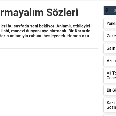
urmayalım Sözleri
İl
Yener
eri bu sayfada seni bekliyor. Anlamlı, etkileyici
 ilahi, manevi dünyanı aydınlatacak. Bir Kararda
e derin anlamıyla ruhunu besleyecek. Hemen oku
Zeker
Sali
Reklam Alanı
Azeri
Ali T
Cehe
Bir G
Kazı
Sözle