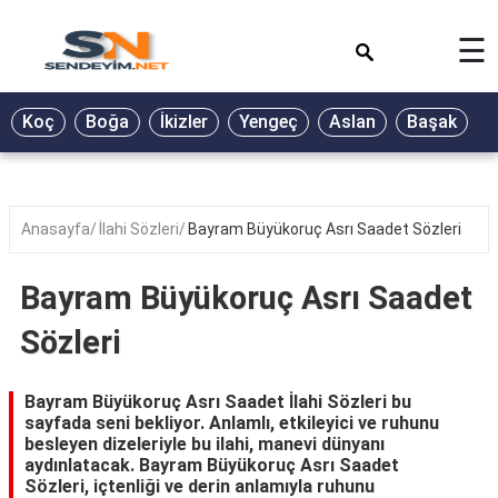
×
☰
BİYOGRAFİ
Koç
Boğa
İkizler
Yengeç
Aslan
Başak
T
GALERİ
GÜZEL
SÖZLER
Anasayfa
İlahi Sözleri
Bayram Büyükoruç Asrı Saadet Sözleri
GÜNLÜK
BURÇ
Bayram Büyükoruç Asrı Saadet
ŞİİR
Sözleri
RÜYA
TABİRLERİ
Bayram Büyükoruç Asrı Saadet İlahi Sözleri bu
sayfada seni bekliyor. Anlamlı, etkileyici ve ruhunu
TÜRKÜ
besleyen dizeleriyle bu ilahi, manevi dünyanı
SÖZLERİ
aydınlatacak. Bayram Büyükoruç Asrı Saadet
Sözleri, içtenliği ve derin anlamıyla ruhunu
YEMEK