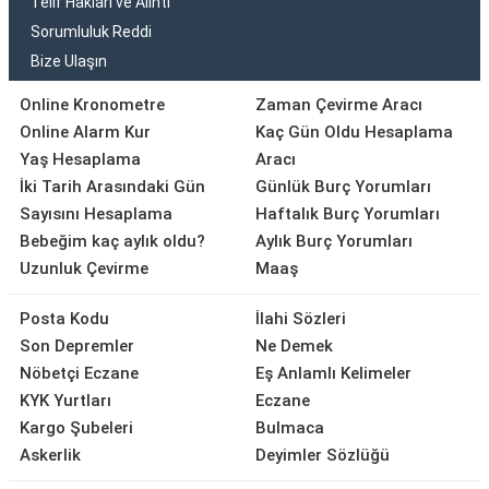
Telif Hakları ve Alıntı
Sorumluluk Reddi
Bize Ulaşın
Online Kronometre
Zaman Çevirme Aracı
Online Alarm Kur
Kaç Gün Oldu Hesaplama
Yaş Hesaplama
Aracı
İki Tarih Arasındaki Gün
Günlük Burç Yorumları
Sayısını Hesaplama
Haftalık Burç Yorumları
Bebeğim kaç aylık oldu?
Aylık Burç Yorumları
Uzunluk Çevirme
Maaş
Posta Kodu
İlahi Sözleri
Son Depremler
Ne Demek
Nöbetçi Eczane
Eş Anlamlı Kelimeler
KYK Yurtları
Eczane
Kargo Şubeleri
Bulmaca
Askerlik
Deyimler Sözlüğü