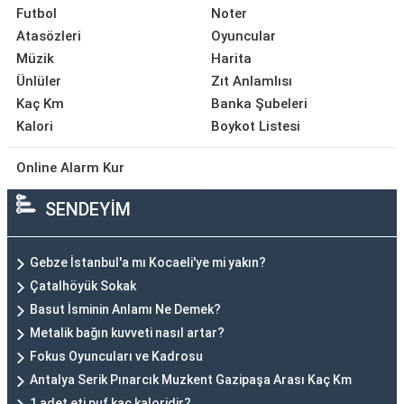
Futbol
Noter
Atasözleri
Oyuncular
Müzik
Harita
Ünlüler
Zıt Anlamlısı
Kaç Km
Banka Şubeleri
Kalori
Boykot Listesi
Online Alarm Kur
SENDEYİM
Gebze İstanbul'a mı Kocaeli'ye mi yakın?
Çatalhöyük Sokak
Basut İsminin Anlamı Ne Demek?
Metalik bağın kuvveti nasıl artar?
Fokus Oyuncuları ve Kadrosu
Antalya Serik Pınarcık Muzkent Gazipaşa Arası Kaç Km
1 adet eti puf kaç kaloridir?