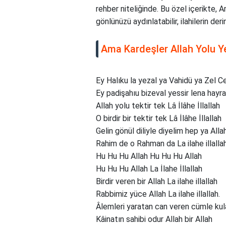
rehber niteliğinde. Bu özel içerikte, A
gönlünüzü aydınlatabilir, ilahilerin de
Ama Kardeşler Allah Yolu Yek
Ey Halıku la yezal ya Vahidü ya Zel Ce
Ey padişahıu bizeval yessir lena hayra
Allah yolu tektir tek Lâ İlâhe İllallah
O birdir bir tektir tek Lâ İlâhe İllallah
Gelin gönül diliyle diyelim hep ya Alla
Rahim de o Rahman da La ilahe illalla
Hu Hu Hu Allah Hu Hu Hu Allah
Hu Hu Hu Allah La İlahe İllallah
Birdir veren bir Allah La ilahe illallah
Rabbimiz yüce Allah La ilahe illallah.
Âlemleri yaratan can veren cümle kul
Kâinatın sahibi odur Allah bir Allah