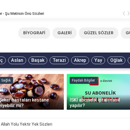
‹
er - Şu Metrisin Önü Sözleri
BİYOGRAFİ
GALERİ
GÜZEL SÖZLER
G
eç
Aslan
Başak
Terazi
Akrep
Yay
Oğlak
Sağlık
Faydalı Bilgiler
Şeker hastaları kestane
İSKİ abonelik iptali nasıl
yiyebilir mi?
yapılır?
Allah Yolu Yektir Yek Sözleri