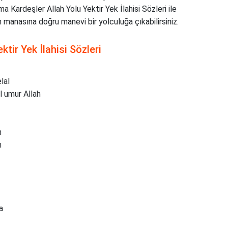
ma Kardeşler Allah Yolu Yektir Yek İlahisi Sözleri ile
rin manasına doğru manevi bir yolculuğa çıkabilirsiniz.
tir Yek İlahisi Sözleri
lal
l umur Allah
h
h
a