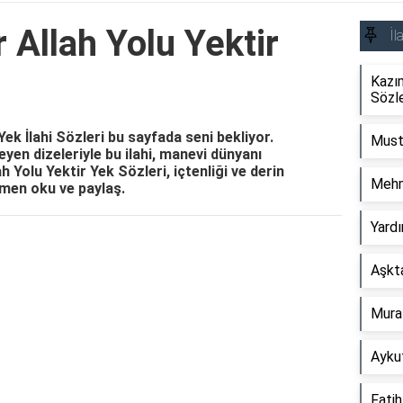
Allah Yolu Yektir
İl
Kazı
Sözle
ek İlahi Sözleri bu sayfada seni bekliyor.
Must
eyen dizeleriyle bu ilahi, manevi dünyanı
 Yolu Yektir Yek Sözleri, içtenliği ve derin
Mehm
men oku ve paylaş.
Yardı
Reklam Alanı
Aşkta
Murat
Aykut
Fatih