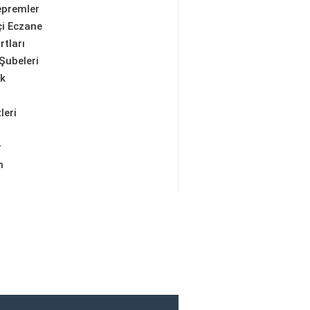
epremler
i Eczane
rtları
Şubeleri
ik
leri
r
m