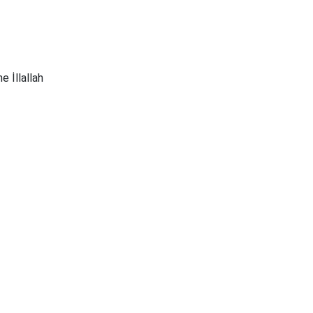
he İllallah
Reklam Alanı