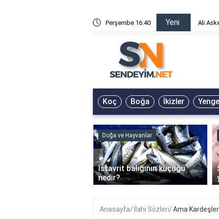
Yeni
risin Önü Sözleri
Perşembe 16:41
Ali Ask
Koç
Boğa
İkizler
Yeng
ve Hayvanlar
Doğa ve Hayvanlar
‹
li en çok hangi iklimde
İstavrit balığının küçüğü
r?
nedir?
Anasayfa
İlahi Sözleri
Ama Kardeşler 