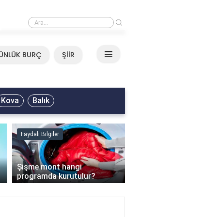
›
Mirkelam - Tavla Sözleri
ÜNLÜK BURÇ
ŞİİR
Kova
Balık
Faydalı Bilgiler
Faydalı Bilgiler
›
Şişme mont hangi
programda kurutulur?
Şofben suyu neden ısı