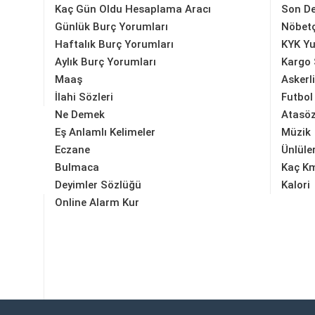
Kaç Gün Oldu Hesaplama Aracı
Son D
Günlük Burç Yorumları
Nöbetç
Haftalık Burç Yorumları
KYK Yu
Aylık Burç Yorumları
Kargo 
Maaş
Askerl
İlahi Sözleri
Futbol
Ne Demek
Atasöz
Eş Anlamlı Kelimeler
Müzik
Eczane
Ünlüle
Bulmaca
Kaç K
Deyimler Sözlüğü
Kalori
Online Alarm Kur