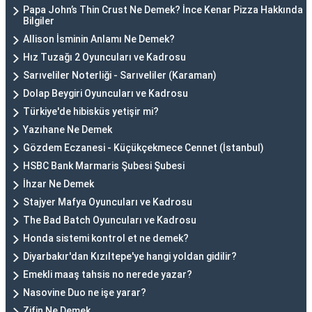
Papa John’s Thin Crust Ne Demek? İnce Kenar Pizza Hakkında
Bilgiler
Allison İsminin Anlamı Ne Demek?
Hız Tuzağı 2 Oyuncuları ve Kadrosu
Sarıveliler Noterliği - Sarıveliler (Karaman)
Dolap Beygiri Oyuncuları ve Kadrosu
Türkiye'de hibisküs yetişir mi?
Yazıhane Ne Demek
Gözdem Eczanesi - Küçükçekmece Cennet (İstanbul)
HSBC Bank Marmaris Şubesi Şubesi
İhzar Ne Demek
Stajyer Mafya Oyuncuları ve Kadrosu
The Bad Batch Oyuncuları ve Kadrosu
Honda sistemi kontrol et ne demek?
Diyarbakır'dan Kızıltepe'ye hangi yoldan gidilir?
Emekli maaş tahsis no nerede yazar?
Nasovine Duo ne işe yarar?
Zifin Ne Demek