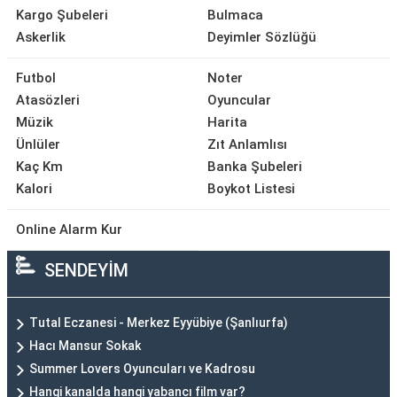
Kargo Şubeleri
Bulmaca
Askerlik
Deyimler Sözlüğü
Futbol
Noter
Atasözleri
Oyuncular
Müzik
Harita
Ünlüler
Zıt Anlamlısı
Kaç Km
Banka Şubeleri
Kalori
Boykot Listesi
Online Alarm Kur
SENDEYİM
Tutal Eczanesi - Merkez Eyyübiye (Şanlıurfa)
Hacı Mansur Sokak
Summer Lovers Oyuncuları ve Kadrosu
Hangi kanalda hangi yabancı film var?