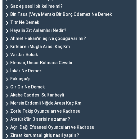
Saz eş sesli bir kelime mi?
Bin Tasa (Veya Merak) Bir Borç Ödemez Ne Demek
Titr Ne Demek
Hayalin Zıt Anlamlısı Nedir?
Ahmet Hakan'ın eşi ve çocuğu var mı?
Kırklareli Muğla Arası Kaç Km
Vardar Sokak
Eleman, Unsur Bulmaca Cevabı
İnkâr Ne Demek
Fakıuşağı
Gır Gır Ne Demek
Akabe Caddesi Sultanbeyli
Mersin Erdemli Niğde Arası Kaç Km
Zorlu Takip Oyuncuları ve Kadrosu
Atatürk'ün 3 serisi ne zaman?
Ağrı Dağı Efsanesi Oyuncuları ve Kadrosu
Ziraat kurumsal giriş nasıl yapılır?