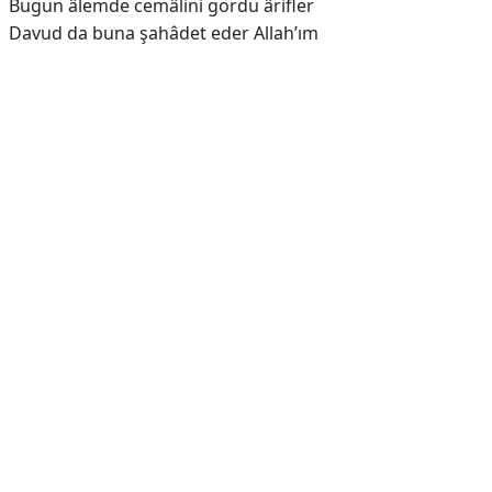
Bugün âlemde cemâlini gördü ârifler
Davud da buna şahâdet eder Allah’ım
Reklam Alanı