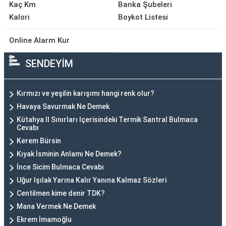
Kaç Km
Banka Şubeleri
Kalori
Boykot Listesi
Online Alarm Kur
SENDEYİM
Kırmızı ve yeşilin karışımı hangi renk olur?
Havaya Savurmak Ne Demek
Kütahya Il Sınırları Içerisindeki Termik Santral Bulmaca
Cevabı
Kerem Bürsin
Kıyak İsminin Anlamı Ne Demek?
İnce Sicim Bulmaca Cevabı
Uğur Işılak Yarına Kalır Yanına Kalmaz Sözleri
Centilmen kime denir TDK?
Mana Vermek Ne Demek
Ekrem İmamoğlu