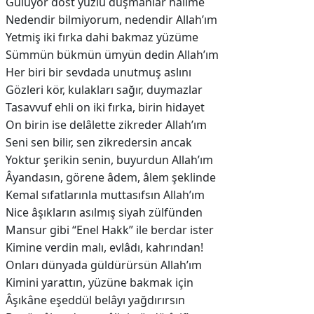
Gülüyor dost yüzlü düşmanlar halime
Nedendir bilmiyorum, nedendir Allah’ım
Yetmiş iki fırka dahi bakmaz yüzüme
Sümmün bükmün ümyün dedin Allah’ım
Her biri bir sevdada unutmuş aslını
Gözleri kör, kulakları sağır, duymazlar
Tasavvuf ehli on iki fırka, birin hidayet
On birin ise delâlette zikreder Allah’ım
Seni sen bilir, sen zikredersin ancak
Yoktur şerikin senin, buyurdun Allah’ım
Âyandasın, görene âdem, âlem şeklinde
Kemal sıfatlarınla muttasıfsın Allah’ım
Nice âşıkların asılmış siyah zülfünden
Mansur gibi “Enel Hakk” ile berdar ister
Kimine verdin malı, evlâdı, kahrından!
Onları dünyada güldürürsün Allah’ım
Kimini yarattın, yüzüne bakmak için
Âşıkâne eşeddül belâyı yağdırırsın