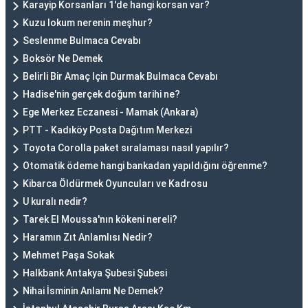
Karayip Korsanları 1'de hangi korsan var?
Kuzu lokum nerenin meşhur?
Seslenme Bulmaca Cevabı
Boksör Ne Demek
Belirli Bir Amaç Için Durmak Bulmaca Cevabı
Hadise'nin gerçek doğum tarihi ne?
Ege Merkez Eczanesi - Mamak (Ankara)
PTT - Kadıköy Posta Dağıtım Merkezi
Toyota Corolla paket sıralaması nasıl yapılır?
Otomatik ödeme hangi bankadan yapıldığını öğrenme?
Kibarca Öldürmek Oyuncuları ve Kadrosu
U kuralı nedir?
Tarek El Moussa'nın kökeni nereli?
Haramın Zıt Anlamlısı Nedir?
Mehmet Paşa Sokak
Halkbank Antakya Şubesi Şubesi
Nihai İsminin Anlamı Ne Demek?