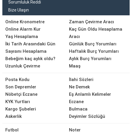
Sorumluluk Reddi
Bize Ulaşın
Online Kronometre
Zaman Çevirme Aracı
Online Alarm Kur
Kaç Gün Oldu Hesaplama
Yaş Hesaplama
Aracı
İki Tarih Arasındaki Gün
Günlük Burç Yorumları
Sayısını Hesaplama
Haftalık Burç Yorumları
Bebeğim kaç aylık oldu?
Aylık Burç Yorumları
Uzunluk Çevirme
Maaş
Posta Kodu
İlahi Sözleri
Son Depremler
Ne Demek
Nöbetçi Eczane
Eş Anlamlı Kelimeler
KYK Yurtları
Eczane
Kargo Şubeleri
Bulmaca
Askerlik
Deyimler Sözlüğü
Futbol
Noter