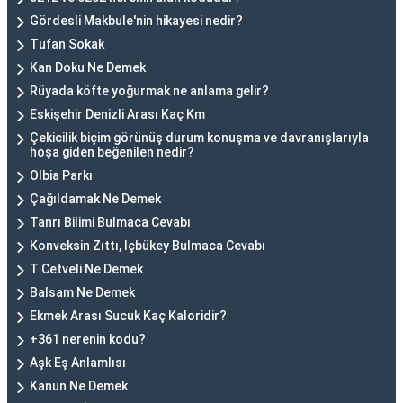
Gördesli Makbule'nin hikayesi nedir?
Tufan Sokak
Kan Doku Ne Demek
Rüyada köfte yoğurmak ne anlama gelir?
Eskişehir Denizli Arası Kaç Km
Çekicilik biçim görünüş durum konuşma ve davranışlarıyla
hoşa giden beğenilen nedir?
Olbia Parkı
Çağıldamak Ne Demek
Tanrı Bilimi Bulmaca Cevabı
Konveksin Zıttı, Içbükey Bulmaca Cevabı
T Cetveli Ne Demek
Balsam Ne Demek
Ekmek Arası Sucuk Kaç Kaloridir?
+361 nerenin kodu?
Aşk Eş Anlamlısı
Kanun Ne Demek