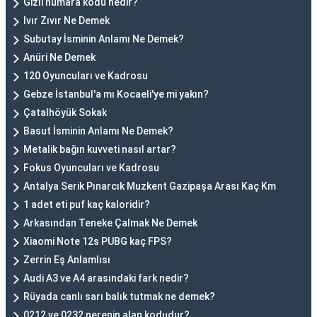
Gizli numara kodu nedir?
Ivır Zıvır Ne Demek
Subutay İsminin Anlamı Ne Demek?
Anüri Ne Demek
120 Oyuncuları ve Kadrosu
Gebze İstanbul'a mı Kocaeli'ye mi yakın?
Çatalhöyük Sokak
Basut İsminin Anlamı Ne Demek?
Metalik bağın kuvveti nasıl artar?
Fokus Oyuncuları ve Kadrosu
Antalya Serik Pınarcık Muzkent Gazipaşa Arası Kaç Km
1 adet eti puf kaç kaloridir?
Arkasından Teneke Çalmak Ne Demek
Xiaomi Note 12s PUBG kaç FPS?
Zerrin Eş Anlamlısı
Audi A3 ve A4 arasındaki fark nedir?
Rüyada canlı sarı balık tutmak ne demek?
0212 ve 0232 nerenin alan kodudur?