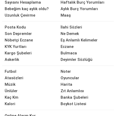
Sayısını Hesaplama
Haftalık Burç Yorumları
Bebeğim kaç aylık oldu?
Aylık Burç Yorumları
Uzunluk Çevirme
Maaş
Posta Kodu
İlahi Sözleri
Son Depremler
Ne Demek
Nöbetçi Eczane
Eş Anlamlı Kelimeler
KYK Yurtları
Eczane
Kargo Şubeleri
Bulmaca
Askerlik
Deyimler Sözlüğü
Futbol
Noter
Atasözleri
Oyuncular
Müzik
Harita
Ünlüler
Zıt Anlamlısı
Kaç Km
Banka Şubeleri
Kalori
Boykot Listesi
Online Alarm Kur