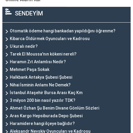
SENDEYİM
Otomatik ödeme hangi bankadan yapıldığını öğrenme?
Kibarca Öldürmek Oyuncuları ve Kadrosu
U kuralı nedir?
Tarek El Moussa'nın kökeni nereli?
Haramın Zıt Anlamlısı Nedir?
Mehmet Paşa Sokak
Halkbank Antakya Şubesi Şubesi
Nihai İsminin Anlamı Ne Demek?
İstanbul Ataşehir Bursa Arası Kaç Km
3 milyon 200 bin nasıl yazılır TDK?
Ahmet Özhan Şu Benim Divane Gönlüm Sözleri
Aras Kargo Hepsiburada Depo Şubesi
Haramidere hangi ilçeye bağlıdır?
Aleksandr Nevskiy Oyuncuları ve Kadrosu