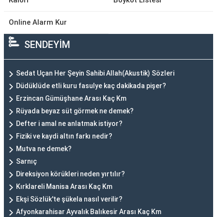
Kalori
Boykot Listesi
Online Alarm Kur
SENDEYİM
Sedat Uçan Her Şeyin Sahibi Allah(Akustik) Sözleri
Düdüklüde etli kuru fasulye kaç dakikada pişer?
Erzincan Gümüşhane Arası Kaç Km
Rüyada beyaz süt görmek ne demek?
Defter i amal ne anlatmak istiyor?
Fiziki ve kaydi altın farkı nedir?
Mutva ne demek?
Sarnıç
Direksiyon körükleri neden yırtılır?
Kırklareli Manisa Arası Kaç Km
Ekşi Sözlük'te şükela nasıl verilir?
Afyonkarahisar Ayvalık Balıkesir Arası Kaç Km