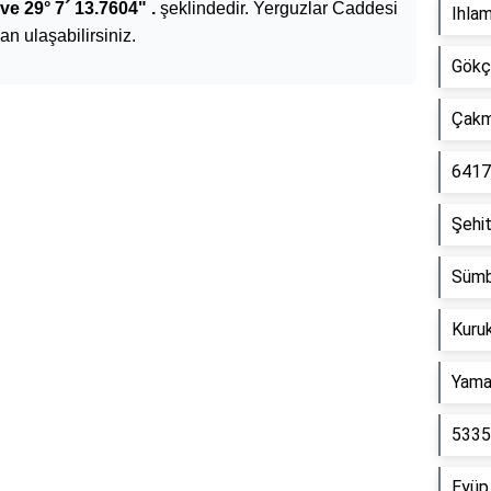
ve 29° 7´ 13.7604" .
şeklindedir. Yerguzlar Caddesi
Ihla
dan ulaşabilirsiniz.
Gökç
Çakm
Reklam Alanı
6417
Şehit
Sümb
Kuru
Yama
5335
Eyüp