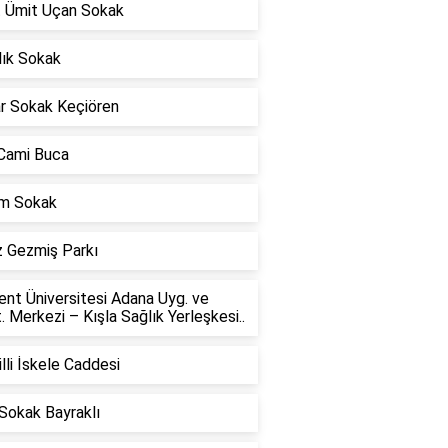
t Ümit Uçan Sokak
lık Sokak
ar Sokak Keçiören
 Cami Buca
m Sokak
z Gezmiş Parkı
nt Üniversitesi Adana Uyg. ve
. Merkezi – Kışla Sağlık Yerleşkesi..
lli İskele Caddesi
Sokak Bayraklı