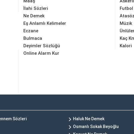
Maaş
Askerl
İlahi Sözleri
Futbol
Ne Demek
Atasöz
Eş Anlamlı Kelimeler
Müzik
Eczane
Ünlüle
Bulmaca
Kaç K
Deyimler Sözlüğü
Kalori
Online Alarm Kur
hennem Sözleri
Haluk Ne Demek
Osmanlı Sokak Beyoğlu