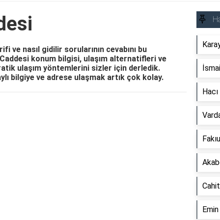
desi
Ha
Kara
fi ve nasıl gidilir sorularının cevabını bu
 Caddesi konum bilgisi, ulaşım alternatifleri ve
atik ulaşım yöntemlerini sizler için derledik.
İsmai
lı bilgiye ve adrese ulaşmak artık çok kolay.
Hacı
Reklam Alanı
Vard
Fakı
Akab
Cahit
Emin