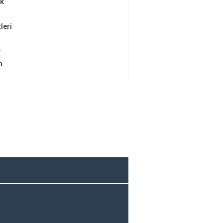
ik
leri
r
m