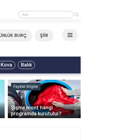
›
Mirkelam - Tavla Sözleri
ÜNLÜK BURÇ
ŞİİR
Kova
Balık
Faydalı Bilgiler
Faydalı Bilgiler
›
Şişme mont hangi
programda kurutulur?
Şofben suyu neden ısı