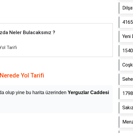
Dilş
4165
zda Neler Bulacaksınız ?
Yeni
ol Tarifi
1540
Coşk
Nerede Yol Tarifi
Sehe
da olup yine bu harita üzerinden
Yerguzlar Caddesi
1798
Sakı
Menz