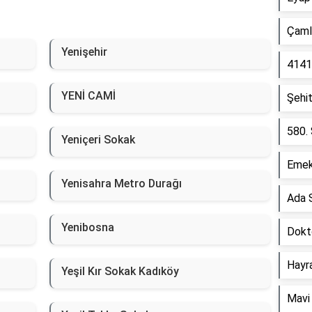
Çamlı
Yenişehir
4141
YENİ CAMİ
Şehi
580.
Yeniçeri Sokak
Emek
Yenisahra Metro Durağı
Ada 
Yenibosna
Dokt
Hayr
Yeşil Kır Sokak Kadıköy
Mavi