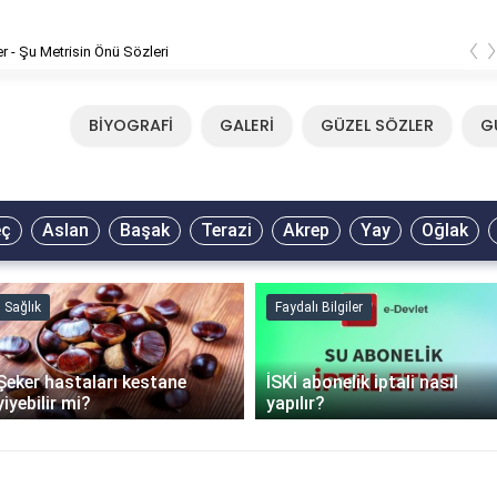
‹
er - Şu Metrisin Önü Sözleri
BİYOGRAFİ
GALERİ
GÜZEL SÖZLER
G
eç
Aslan
Başak
Terazi
Akrep
Yay
Oğlak
Sağlık
Faydalı Bilgiler
Şeker hastaları kestane
İSKİ abonelik iptali nasıl
yiyebilir mi?
yapılır?