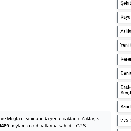
Şehi
Kaya
Atlıl
Yeni
Kere
Deni
Başke
Araşt
Kandi
i ve Muğla ili sınırlarında yer almaktadır. Yaklaşık
275. 
0489
boylam koordinatlarına sahiptir. GPS