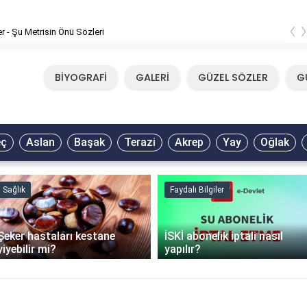
‹
er - Şu Metrisin Önü Sözleri
BİYOGRAFİ
GALERİ
GÜZEL SÖZLER
G
eç
Aslan
Başak
Terazi
Akrep
Yay
Oğlak
Sağlık
Faydalı Bilgiler
Şeker hastaları kestane
İSKİ abonelik iptali nasıl
yiyebilir mi?
yapılır?