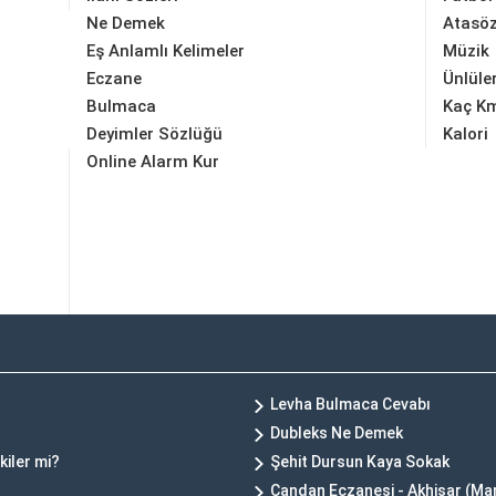
Ne Demek
Atasöz
Eş Anlamlı Kelimeler
Müzik
Eczane
Ünlüle
Bulmaca
Kaç K
Deyimler Sözlüğü
Kalori
Online Alarm Kur
Levha Bulmaca Cevabı
Dubleks Ne Demek
kiler mi?
Şehit Dursun Kaya Sokak
Candan Eczanesi - Akhisar (Ma