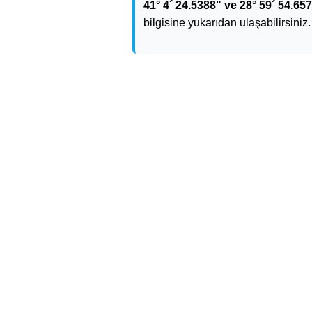
41° 4´ 24.5388" ve 28° 59´ 54.657
bilgisine yukarıdan ulaşabilirsiniz.