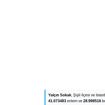
Yalçın Sokak
, Şişli ilçesi ve Ista
41.073483
enlem ve
28.998516
bo