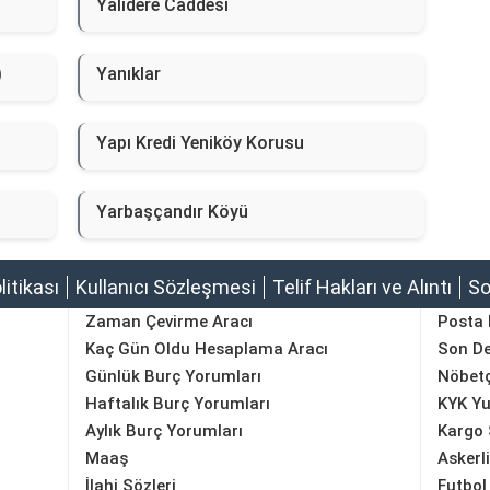
Yalıdere Caddesi
)
Yanıklar
Yapı Kredi Yeniköy Korusu
Yarbaşçandır Köyü
olitikası
Kullanıcı Sözleşmesi
Telif Hakları ve Alıntı
So
Zaman Çevirme Aracı
Posta
Kaç Gün Oldu Hesaplama Aracı
Son D
Günlük Burç Yorumları
Nöbetç
Haftalık Burç Yorumları
KYK Yu
Aylık Burç Yorumları
Kargo 
Maaş
Askerl
İlahi Sözleri
Futbol