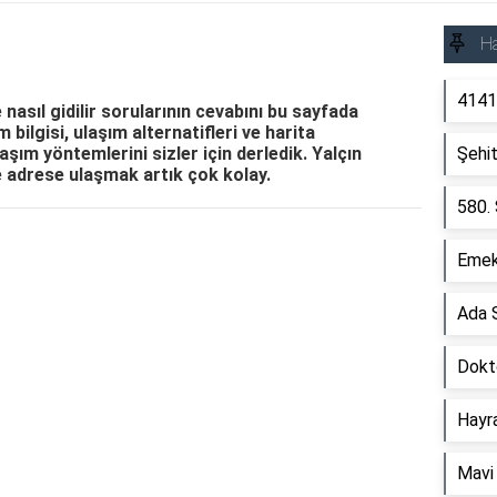
Ha
4141
 nasıl gidilir sorularının cevabını bu sayfada
 bilgisi, ulaşım alternatifleri ve harita
aşım yöntemlerini sizler için derledik. Yalçın
Şehi
e adrese ulaşmak artık çok kolay.
580.
Reklam Alanı
Emek
Ada 
Dokt
Hayr
Mavi