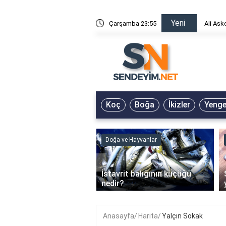
Yeni
risin Önü Sözleri
Çarşamba 23:55
Ali Ask
Koç
Boğa
İkizler
Yeng
ve Hayvanlar
Doğa ve Hayvanlar
‹
li en çok hangi iklimde
İstavrit balığının küçüğü
r?
nedir?
Anasayfa
Harita
Yalçın Sokak