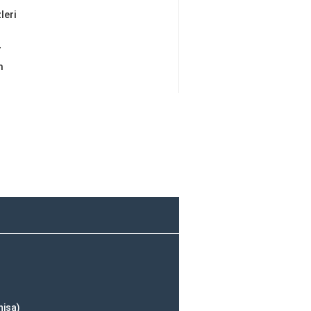
leri
r
m
nisa)