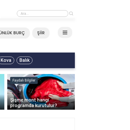
›
Mirkelam - Tavla Sözleri
ÜNLÜK BURÇ
ŞİİR
Kova
Balık
Faydalı Bilgiler
Faydalı Bilgiler
›
Şişme mont hangi
programda kurutulur?
Şofben suyu neden ısı