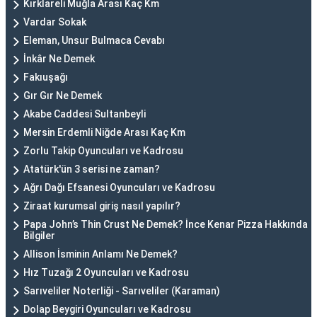
Kırklareli Muğla Arası Kaç Km
Vardar Sokak
Eleman, Unsur Bulmaca Cevabı
İnkâr Ne Demek
Fakıuşağı
Gır Gır Ne Demek
Akabe Caddesi Sultanbeyli
Mersin Erdemli Niğde Arası Kaç Km
Zorlu Takip Oyuncuları ve Kadrosu
Atatürk'ün 3 serisi ne zaman?
Ağrı Dağı Efsanesi Oyuncuları ve Kadrosu
Ziraat kurumsal giriş nasıl yapılır?
Papa John’s Thin Crust Ne Demek? İnce Kenar Pizza Hakkında
Bilgiler
Allison İsminin Anlamı Ne Demek?
Hız Tuzağı 2 Oyuncuları ve Kadrosu
Sarıveliler Noterliği - Sarıveliler (Karaman)
Dolap Beygiri Oyuncuları ve Kadrosu