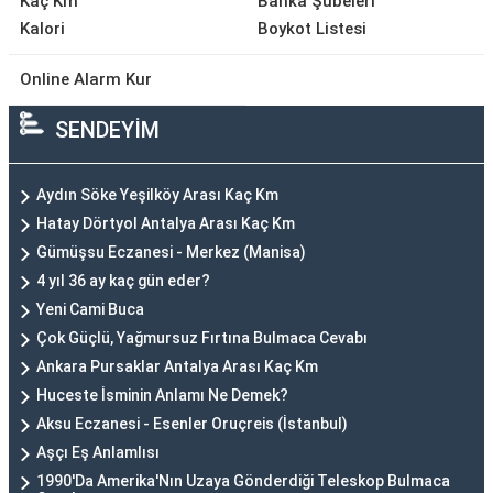
Kaç Km
Banka Şubeleri
Kalori
Boykot Listesi
Online Alarm Kur
SENDEYİM
Aydın Söke Yeşilköy Arası Kaç Km
Hatay Dörtyol Antalya Arası Kaç Km
Gümüşsu Eczanesi - Merkez (Manisa)
4 yıl 36 ay kaç gün eder?
Yeni Cami Buca
Çok Güçlü, Yağmursuz Fırtına Bulmaca Cevabı
Ankara Pursaklar Antalya Arası Kaç Km
Huceste İsminin Anlamı Ne Demek?
Aksu Eczanesi - Esenler Oruçreis (İstanbul)
Aşçı Eş Anlamlısı
1990'Da Amerika'Nın Uzaya Gönderdiği Teleskop Bulmaca