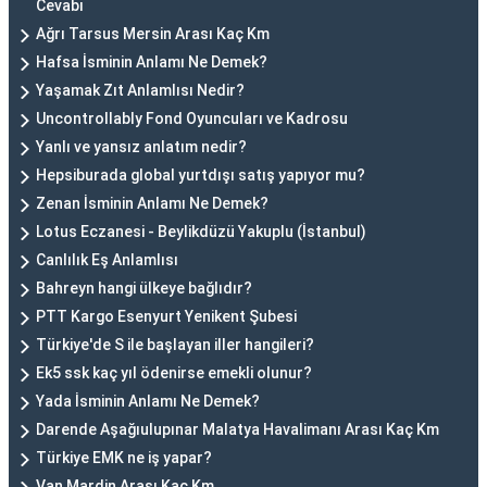
Cevabı
Ağrı Tarsus Mersin Arası Kaç Km
Hafsa İsminin Anlamı Ne Demek?
Yaşamak Zıt Anlamlısı Nedir?
Uncontrollably Fond Oyuncuları ve Kadrosu
Yanlı ve yansız anlatım nedir?
Hepsiburada global yurtdışı satış yapıyor mu?
Zenan İsminin Anlamı Ne Demek?
Lotus Eczanesi - Beylikdüzü Yakuplu (İstanbul)
Canlılık Eş Anlamlısı
Bahreyn hangi ülkeye bağlıdır?
PTT Kargo Esenyurt Yenikent Şubesi
Türkiye'de S ile başlayan iller hangileri?
Ek5 ssk kaç yıl ödenirse emekli olunur?
Yada İsminin Anlamı Ne Demek?
Darende Aşağıulupınar Malatya Havalimanı Arası Kaç Km
Türkiye EMK ne iş yapar?
Van Mardin Arası Kaç Km