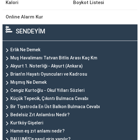
Kalori
Boykot Listesi
Online Alarm Kur
SENDEYİM
Erlik Ne Demek
Muş Havalimanı Tatvan Bitlis Arası Kaç Km
Akyurt 1. Noterliği - Akyurt (Ankara)
Brian'ın Hayatı Oyuncuları ve Kadrosu
Mışmış Ne Demek
Cengiz Kurtoğlu - Okul Yılları Sözleri
Küçük Tepecik, Çıkıntı Bulmaca Cevabı
Bir Tiyatroda En Üst Balkon Bulmaca Cevabı
Bedelsiz Zıt Anlamlısı Nedir?
Kurtköy Gişeleri
Hamın eş zıt anlamı nedir?
BAU UMİS'e nasıl giriş yapılır?