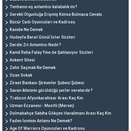
Tenhanın eş anlamlısı kalabalık mı?
Gerekli Olgunluğa Erişmiş Kimse Bulmaca Cevabı
Bücür Cadı Oyuncuları ve Kadrosu
Kaside Ne Demek
Hudeyfa Berat Gönül İster Sözleri
Derdin Zıt Anlamlısı Nedir?
Kamil Reha Falay Yine de Şahlanıyor Sözleri
Askent Sitesi
Zehir Saçmak Ne Demek
Ozan Sokak
Ziraat Bankası Şirinevler Şubesi Şubesi
Savan ikliminin görüldüğü yerler nerelerdir?
Trabzon Afyonkarahisar Arası Kaç Km
Uzman Eczanesi - Mezitli (Mersin)
Dolmabahçe Sabiha Gökçen Havalimanı Arası Kaç Km
Faden İsminin Anlamı Ne Demek?
Age Of Warriors Oyuncuları ve Kadrosu