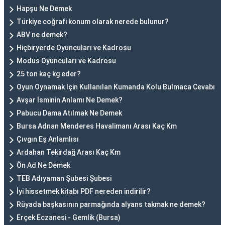
Hapşu Ne Demek
Türkiye coğrafi konum olarak nerede bulunur?
ABV ne demek?
Hiçbiryerde Oyuncuları ve Kadrosu
Modus Oyuncuları ve Kadrosu
25 ton kaç kg eder?
Oyun Oynamak Için Kullanılan Kumanda Kolu Bulmaca Cevabı
Avşar İsminin Anlamı Ne Demek?
Pabucu Dama Atılmak Ne Demek
Bursa Adnan Menderes Havalimanı Arası Kaç Km
Çıvgın Eş Anlamlısı
Ardahan Tekirdağ Arası Kaç Km
Ön Ad Ne Demek
TEB Adıyaman Şubesi Şubesi
İyi hissetmek kitabı PDF nereden indirilir?
Rüyada başkasının parmağında alyans takmak ne demek?
Erçek Eczanesi - Gemlik (Bursa)