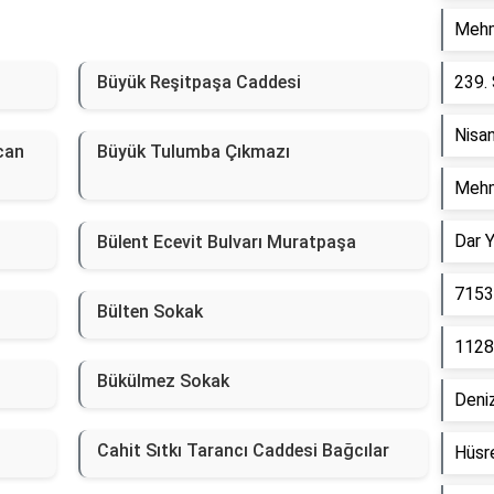
Mehm
Büyük Reşitpaşa Caddesi
239.
Nisa
can
Büyük Tulumba Çıkmazı
Mehm
Dar 
Bülent Ecevit Bulvarı Muratpaşa
7153
Bülten Sokak
1128
Bükülmez Sokak
Deniz
Cahit Sıtkı Tarancı Caddesi Bağcılar
Hüsr