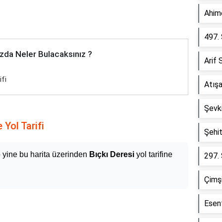
Ahim
497.
zda Neler Bulacaksınız ?
Arif
ifi
Atışa
Şevk
 Yol Tarifi
Şehi
p yine bu harita üzerinden
Bıçkı Deresi
yol tarifine
297.
Çimşi
Esen