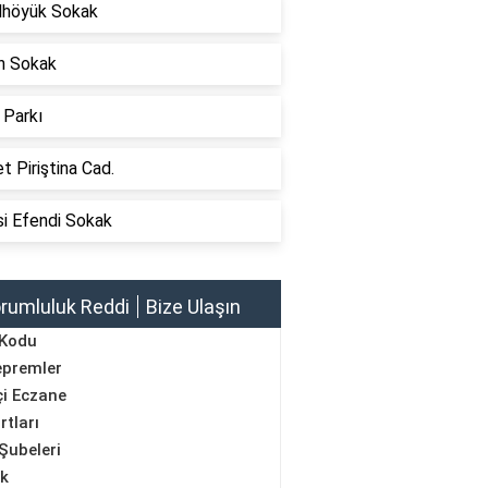
lhöyük Sokak
n Sokak
 Parkı
 Piriştina Cad.
i Efendi Sokak
rumluluk Reddi
Bize Ulaşın
 Kodu
epremler
i Eczane
rtları
Şubeleri
ik