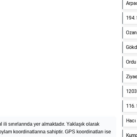
Arpa
194.
Ozanl
Gökd
Ordu
Ziya
1203
116.
Hacı
ul ili sınırlarında yer almaktadır. Yaklaşık olarak
ylam koordinatlarına sahiptir. GPS koordinatları ise
Kump