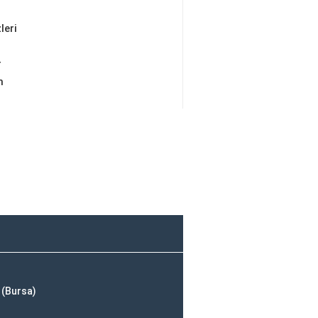
leri
r
m
 (Bursa)