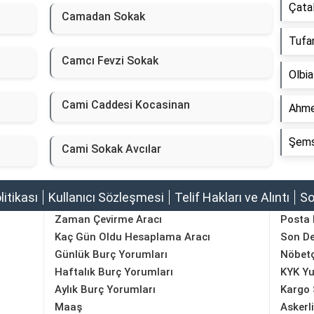
Çata
Camadan Sokak
Tufa
Camcı Fevzi Sokak
Olbia
Cami Caddesi Kocasinan
Ahmet
Şems
Cami Sokak Avcılar
olitikası
Kullanıcı Sözleşmesi
Telif Hakları ve Alıntı
So
Zaman Çevirme Aracı
Posta
Kaç Gün Oldu Hesaplama Aracı
Son D
Günlük Burç Yorumları
Nöbetç
Haftalık Burç Yorumları
KYK Yu
Aylık Burç Yorumları
Kargo 
Maaş
Askerl