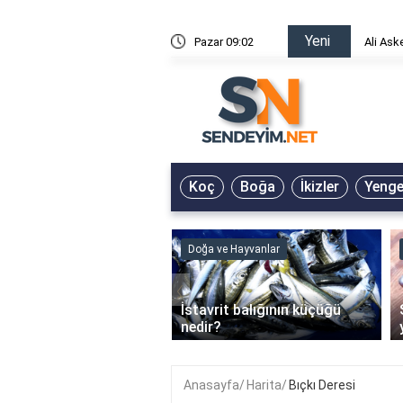
Yeni
risin Önü Sözleri
Pazar 09:02
Ali Ask
Koç
Boğa
İkizler
Yeng
ve Hayvanlar
Doğa ve Hayvanlar
‹
li en çok hangi iklimde
İstavrit balığının küçüğü
r?
nedir?
Anasayfa
Harita
Bıçkı Deresi