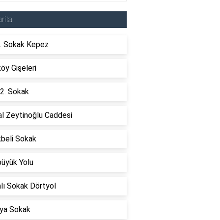
rita
. Sokak Kepez
öy Gişeleri
2. Sokak
l Zeytinoğlu Caddesi
kbeli Sokak
büyük Yolu
lı Sokak Dörtyol
ya Sokak