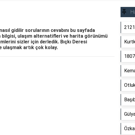
Ha
2121
 nasıl gidilir sorularının cevabını bu sayfada
 bilgisi, ulaşım alternatifleri ve harita görünümü
mlerini sizler için derledik. Bıçkı Deresi
Kurtk
e ulaşmak artık çok kolay.
1807
Reklam Alanı
Kema
Otlu
Başı
Gülya
Özka