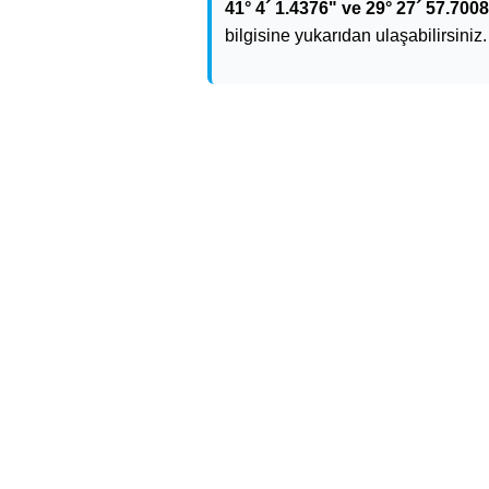
41° 4´ 1.4376" ve 29° 27´ 57.7008
bilgisine yukarıdan ulaşabilirsiniz.