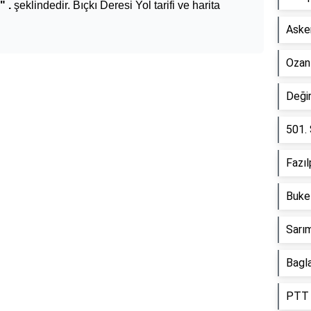
" .
şeklindedir. Bıçkı Deresi Yol tarifi ve harita
Asken
Ozan
Deği
Reklam Alanı
501.
Fazı
Buke
Sarım
Bagla
PTT 