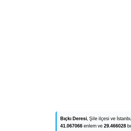
Bıçkı Deresi
, Şile ilçesi ve İstanb
41.067066
enlem ve
29.466028
bo