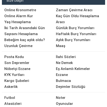
Bize Ulaşın
Online Kronometre
Zaman Çevirme Aracı
Online Alarm Kur
Kaç Gün Oldu Hesaplama
Yaş Hesaplama
Aracı
İki Tarih Arasındaki Gün
Günlük Burç Yorumları
Sayısını Hesaplama
Haftalık Burç Yorumları
Bebeğim kaç aylık oldu?
Aylık Burç Yorumları
Uzunluk Çevirme
Maaş
Posta Kodu
İlahi Sözleri
Son Depremler
Ne Demek
Nöbetçi Eczane
Eş Anlamlı Kelimeler
KYK Yurtları
Eczane
Kargo Şubeleri
Bulmaca
Askerlik
Deyimler Sözlüğü
Futbol
Noter
Atasözleri
Oyuncular