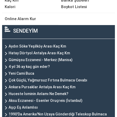
Kaç Km
Banka Şubeleri
Kalori
Boykot Listesi
Online Alarm Kur
SENDEYİM
Aydın Söke Yeşilköy Arası Kaç Km
Hatay Dörtyol Antalya Arası Kaç Km
Gümüşsu Eczanesi - Merkez (Manisa)
4 yıl 36 ay kaç gün eder?
Yeni Cami Buca
Çok Güçlü, Yağmursuz Fırtına Bulmaca Cevabı
Ankara Pursaklar Antalya Arası Kaç Km
Huceste İsminin Anlamı Ne Demek?
Aksu Eczanesi - Esenler Oruçreis (İstanbul)
Aşçı Eş Anlamlısı
1990'Da Amerika'Nın Uzaya Gönderdiği Teleskop Bulmaca