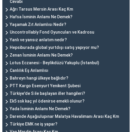
Cevabı
Ağrı Tarsus Mersin Arası Kaç Km
Hafsa İsminin Anlamı Ne Demek?
Yaşamak Zıt Anlamlısı Nedir?
Uncontrollably Fond Oyuncuları ve Kadrosu
Yanlı ve yansız anlatım nedir?
Hepsiburada global yurtdışı satış yapıyor mu?
Zenan İsminin Anlamı Ne Demek?
Lotus Eczanesi - Beylikdüzü Yakuplu (İstanbul)
Canlılık Eş Anlamlısı
Bahreyn hangi ülkeye bağlıdır?
PTT Kargo Esenyurt Yenikent Şubesi
Türkiye'de S ile başlayan iller hangileri?
Ek5 ssk kaç yıl ödenirse emekli olunur?
Yada İsminin Anlamı Ne Demek?
Darende Aşağıulupınar Malatya Havalimanı Arası Kaç Km
Türkiye EMK ne iş yapar?
Van Mardin Arası Kaç Km