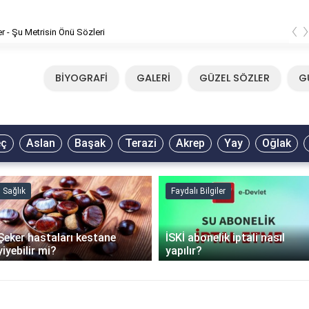
‹
er - Şu Metrisin Önü Sözleri
BİYOGRAFİ
GALERİ
GÜZEL SÖZLER
G
eç
Aslan
Başak
Terazi
Akrep
Yay
Oğlak
Sağlık
Faydalı Bilgiler
Şeker hastaları kestane
İSKİ abonelik iptali nasıl
yiyebilir mi?
yapılır?