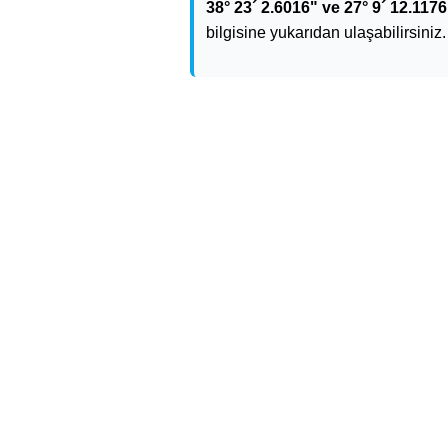
38° 23´ 2.6016" ve 27° 9´ 12.1176
bilgisine yukarıdan ulaşabilirsiniz.