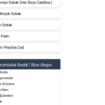
eviye Sokak (Hat Boyu Caddesi.)
lhöyük Sokak
n Sokak
 Parkı
 Piriştina Cad.
rumluluk Reddi
Bize Ulaşın
 Kodu
epremler
i Eczane
rtları
Şubeleri
ik