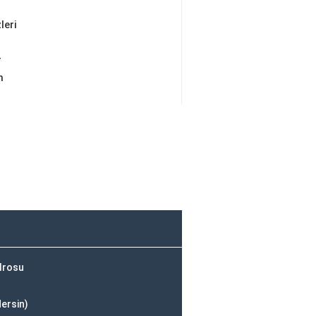
leri
r
m
drosu
ersin)