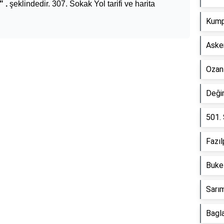
" .
şeklindedir. 307. Sokak Yol tarifi ve harita
Kump
Asken
Ozan
Reklam Alanı
Deği
501.
Fazı
Buke
Sarım
Bagla