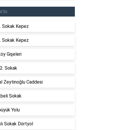
rita
. Sokak Kepez
. Sokak Kepez
öy Gişeleri
2. Sokak
l Zeytinoğlu Caddesi
kbeli Sokak
büyük Yolu
lı Sokak Dörtyol