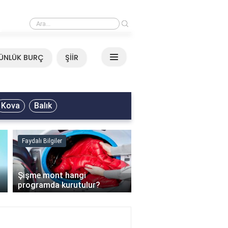
›
Mirkelam - Tavla Sözleri
ÜNLÜK BURÇ
ŞİİR
Kova
Balık
Faydalı Bilgiler
Faydalı Bilgiler
›
Şişme mont hangi
programda kurutulur?
Şofben suyu neden ısı