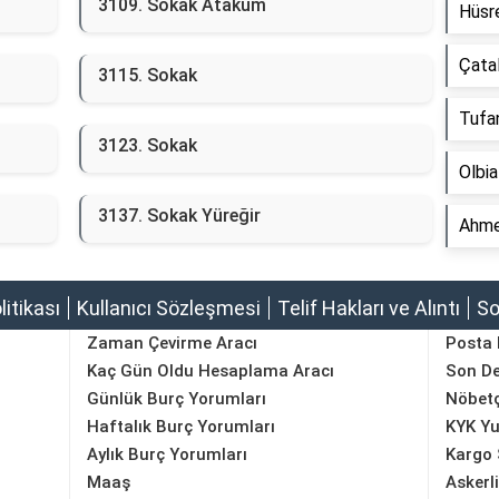
3109. Sokak Atakum
Hüsr
Çata
3115. Sokak
Tufa
3123. Sokak
Olbia
3137. Sokak Yüreğir
Ahmet
olitikası
Kullanıcı Sözleşmesi
Telif Hakları ve Alıntı
So
Zaman Çevirme Aracı
Posta
Kaç Gün Oldu Hesaplama Aracı
Son D
Günlük Burç Yorumları
Nöbetç
Haftalık Burç Yorumları
KYK Yu
Aylık Burç Yorumları
Kargo 
Maaş
Askerl