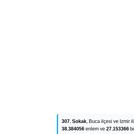
307. Sokak
, Buca ilçesi ve Izmir i
38.384056
enlem ve
27.153366
bo