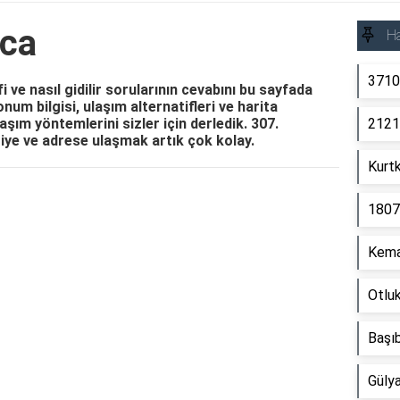
uca
Ha
3710
 ve nasıl gidilir sorularının cevabını bu sayfada
num bilgisi, ulaşım alternatifleri ve harita
aşım yöntemlerini sizler için derledik. 307.
2121
iye ve adrese ulaşmak artık çok kolay.
Kurtk
Reklam Alanı
1807
Kema
Otlu
Başı
Gülya