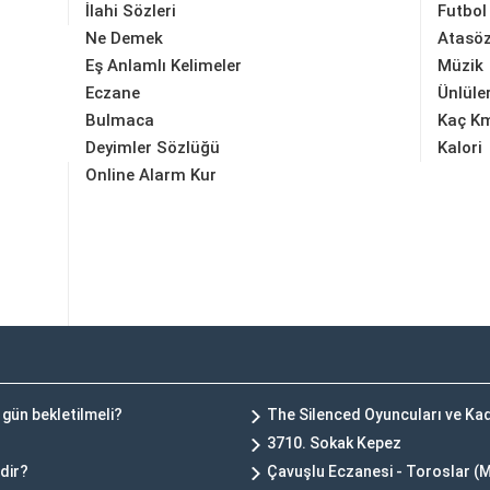
İlahi Sözleri
Futbol
Ne Demek
Atasöz
Eş Anlamlı Kelimeler
Müzik
Eczane
Ünlüle
Bulmaca
Kaç K
Deyimler Sözlüğü
Kalori
Online Alarm Kur
 gün bekletilmeli?
The Silenced Oyuncuları ve Ka
3710. Sokak Kepez
rdir?
Çavuşlu Eczanesi - Toroslar (M