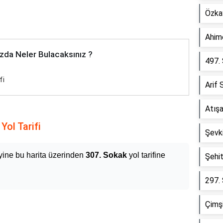
Özka
Ahim
zda Neler Bulacaksınız ?
497.
fi
Arif
Atışa
Yol Tarifi
Şevk
yine bu harita üzerinden
307. Sokak
yol tarifine
Şehi
297.
Çimşi