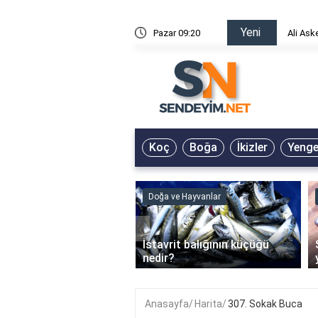
Yeni
risin Önü Sözleri
Pazar 09:20
Ali Ask
Koç
Boğa
İkizler
Yeng
ve Hayvanlar
Doğa ve Hayvanlar
‹
li en çok hangi iklimde
İstavrit balığının küçüğü
r?
nedir?
Anasayfa
Harita
307. Sokak Buca