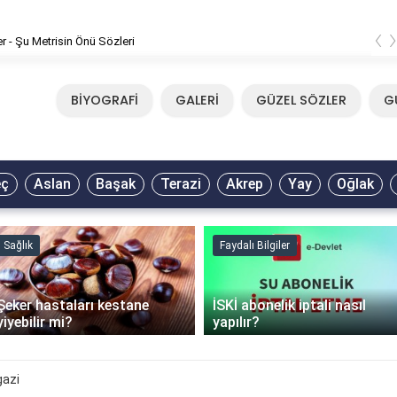
‹
er - Şu Metrisin Önü Sözleri
BİYOGRAFİ
GALERİ
GÜZEL SÖZLER
G
eç
Aslan
Başak
Terazi
Akrep
Yay
Oğlak
Sağlık
Faydalı Bilgiler
Şeker hastaları kestane
İSKİ abonelik iptali nasıl
yiyebilir mi?
yapılır?
gazi