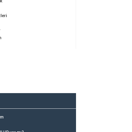
ik
leri
r
m
Km