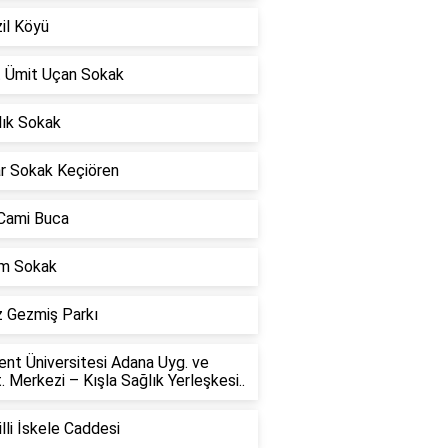
il Köyü
t Ümit Uçan Sokak
lık Sokak
ar Sokak Keçiören
 Cami Buca
m Sokak
z Gezmiş Parkı
nt Üniversitesi Adana Uyg. ve
. Merkezi – Kışla Sağlık Yerleşkesi..
lli İskele Caddesi