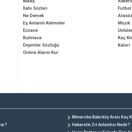
Maaş
Askerl
İlahi Sözleri
Futbol
Ne Demek
Atasöz
Eş Anlamlı Kelimeler
Müzik
Eczane
Ünlüle
Bulmaca
Kaç K
Deyimler Sözlüğü
Kalori
Online Alarm Kur
Mimaroba Bakırköy Arası Kaç 
var?
Hakaretin Zıt Anlamlısı Nedir?