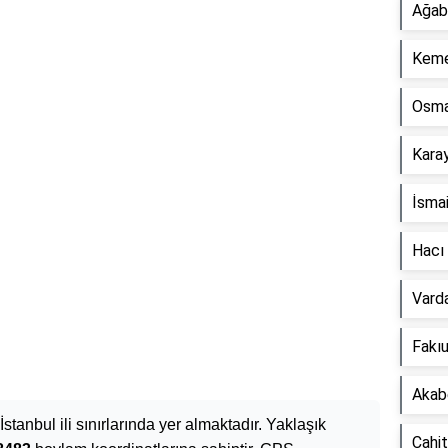
Ağaba
Keme
Osma
Kara
İsmai
Hacı
Vard
Fakı
Akab
İstanbul ili sınırlarında yer almaktadır. Yaklaşık
Cahit