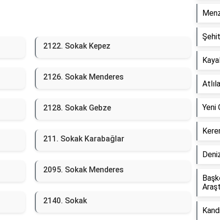
Menz
Şehi
2122. Sokak Kepez
Kaya
2126. Sokak Menderes
Atlıl
Yeni
2128. Sokak Gebze
Kere
211. Sokak Karabağlar
Deni
2095. Sokak Menderes
Başke
Araşt
2140. Sokak
Kandi