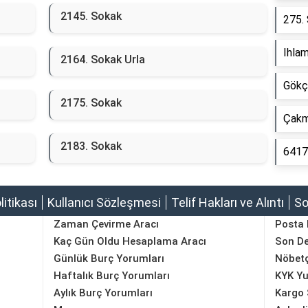
2145. Sokak
275. 
Ihla
2164. Sokak Urla
Gökç
2175. Sokak
Çakm
2183. Sokak
6417
olitikası
Kullanıcı Sözleşmesi
Telif Hakları ve Alıntı
So
Zaman Çevirme Aracı
Posta
Kaç Gün Oldu Hesaplama Aracı
Son D
Günlük Burç Yorumları
Nöbetç
Haftalık Burç Yorumları
KYK Yu
Aylık Burç Yorumları
Kargo 