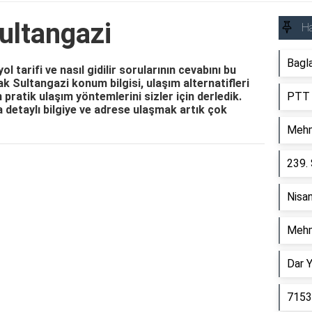
ultangazi
Ha
Bagla
 tarifi ve nasıl gidilir sorularının cevabını bu
ak Sultangazi konum bilgisi, ulaşım alternatifleri
 pratik ulaşım yöntemlerini sizler için derledik.
PTT 
detaylı bilgiye ve adrese ulaşmak artık çok
Mehm
239.
Reklam Alanı
Nisa
Mehm
Dar 
7153