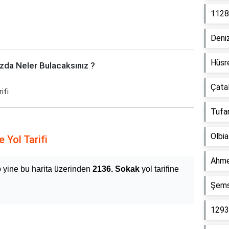
1128
Deniz
Hüsr
zda Neler Bulacaksınız ?
Çata
ifi
Tufa
Olbia
 Yol Tarifi
Ahmet
p yine bu harita üzerinden
2136. Sokak
yol tarifine
Şems
1293