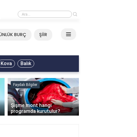
›
Mirkelam - Tavla Sözleri
ÜNLÜK BURÇ
ŞİİR
Kova
Balık
Faydalı Bilgiler
Faydalı Bilgiler
›
Şişme mont hangi
programda kurutulur?
Şofben suyu neden ısı