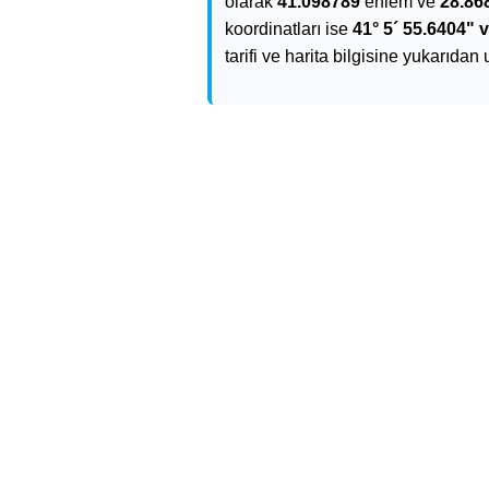
olarak
41.098789
enlem ve
28.86
koordinatları ise
41° 5´ 55.6404" v
tarifi ve harita bilgisine yukarıdan 