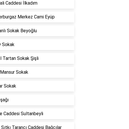
li Caddesi İlkadım
rburgaz Merkez Cami Eyüp
nlı Sokak Beyoğlu
y Sokak
l Tartan Sokak Şişli
 Mansur Sokak
ar Sokak
uşağı
e Caddesi Sultanbeyli
 Sıtkı Tarancı Caddesi Bağcılar