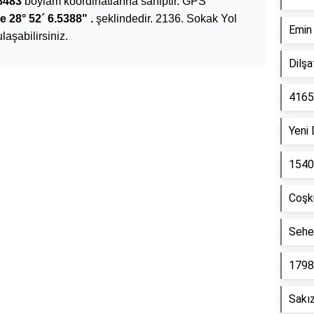
8483
boylam koordinatlarına sahiptir. GPS
e 28° 52´ 6.5388" .
şeklindedir. 2136. Sokak Yol
Emin
ulaşabilirsiniz.
Dilş
4165
Reklam Alanı
Yeni
1540
Coşk
Sehe
1798
Sakı