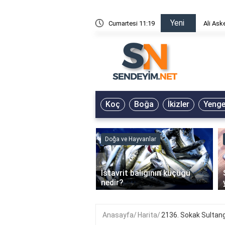
Yeni
risin Önü Sözleri
Cumartesi 11:19
Ali Ask
Koç
Boğa
İkizler
Yeng
ve Hayvanlar
Doğa ve Hayvanlar
‹
li en çok hangi iklimde
İstavrit balığının küçüğü
r?
nedir?
Anasayfa
Harita
2136. Sokak Sultan