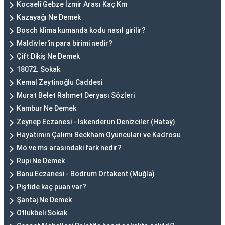
Kocaeli Gebze İzmir Arası Kaç Km
Kazayağı Ne Demek
Bosch klima kumanda kodu nasıl girilir?
Maldivler'in para birimi nedir?
Çift Dikiş Ne Demek
18072. Sokak
Kemal Zeytinoğlu Caddesi
Murat Belet Rahmet Deryası Sözleri
Kambur Ne Demek
Zeynep Eczanesi - İskenderun Denizciler (Hatay)
Hayatımın Çalımı Beckham Oyuncuları ve Kadrosu
Mö ve ms arasındaki fark nedir?
Rupi Ne Demek
Banu Eczanesi - Bodrum Ortakent (Muğla)
Piştide kaç puan var?
Şantaj Ne Demek
Otlukbeli Sokak