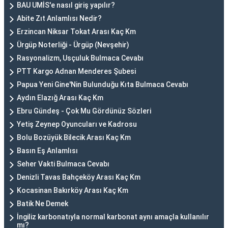
BAU UMİS'e nasıl giriş yapılır?
Abite Zıt Anlamlısı Nedir?
Erzincan Niksar Tokat Arası Kaç Km
Ürgüp Noterliği - Ürgüp (Nevşehir)
Rasyonalizm, Usçuluk Bulmaca Cevabı
PTT Kargo Adnan Menderes Şubesi
Papua Yeni Gine'Nin Bulunduğu Kıta Bulmaca Cevabı
Aydın Elazığ Arası Kaç Km
Ebru Gündeş - Çok Mu Gördünüz Sözleri
Yetiş Zeynep Oyuncuları ve Kadrosu
Bolu Bozüyük Bilecik Arası Kaç Km
Basın Eş Anlamlısı
Seher Vakti Bulmaca Cevabı
Denizli Tavas Bahçeköy Arası Kaç Km
Kocasinan Bakırköy Arası Kaç Km
Batik Ne Demek
İngiliz karbonatıyla normal karbonat aynı amaçla kullanılır
mı?