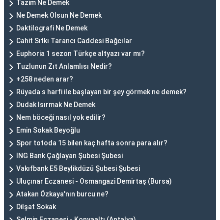
Tazim Ne Demek
Ne Demek Olsun Ne Demek
Daktilografi Ne Demek
Cahit Sıtkı Tarancı Caddesi Bağcılar
Euphoria 1 sezon Türkçe altyazı var mı?
Tuzlunun Zıt Anlamlısı Nedir?
+258 neden arar?
Rüyada s harfi ile başlayan bir şey görmek ne demek?
Dudak Isırmak Ne Demek
Nem böceği nasıl yok edilir?
Emin Sokak Beyoğlu
Spor totoda 15 bilen kaç hafta sonra para alır?
İNG Bank Çağlayan Şubesi Şubesi
Vakıfbank E5 Beylikdüzü Şubesi Şubesi
Uluçınar Eczanesi - Osmangazi Demirtaş (Bursa)
Atakan Özkaya'nın burcu ne?
Dilşat Sokak
Selmin Eczanesi - Konyaaltı (Antalya)