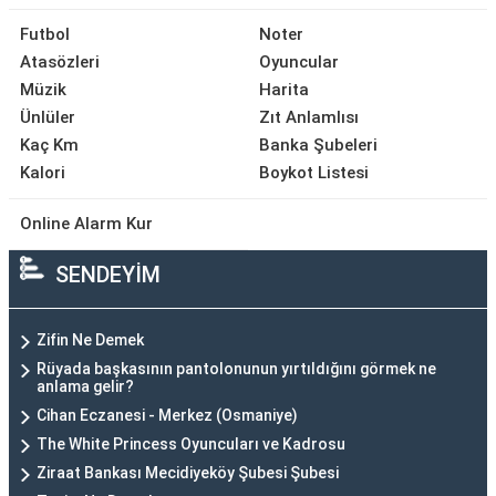
Futbol
Noter
Atasözleri
Oyuncular
Müzik
Harita
Ünlüler
Zıt Anlamlısı
Kaç Km
Banka Şubeleri
Kalori
Boykot Listesi
Online Alarm Kur
SENDEYİM
Zifin Ne Demek
Rüyada başkasının pantolonunun yırtıldığını görmek ne
anlama gelir?
Cihan Eczanesi - Merkez (Osmaniye)
The White Princess Oyuncuları ve Kadrosu
Ziraat Bankası Mecidiyeköy Şubesi Şubesi