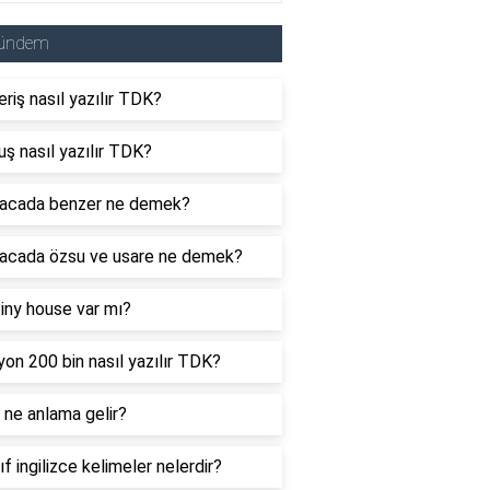
ündem
eriş nasıl yazılır TDK?
uş nasıl yazılır TDK?
acada benzer ne demek?
acada özsu ve usare ne demek?
tiny house var mı?
yon 200 bin nasıl yazılır TDK?
ne anlama gelir?
nıf ingilizce kelimeler nelerdir?