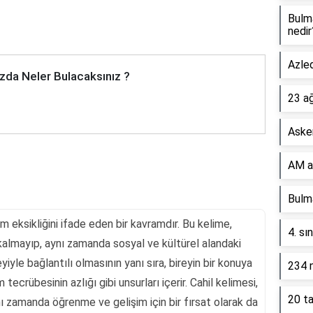
Bulm
nedir
Azled
zda Neler Bulacaksınız ?
23 a
Asker
AM a
Bulma
yim eksikliğini ifade eden bir kavramdır. Bu kelime,
4. sı
kalmayıp, aynı zamanda sosyal ve kültürel alandaki
yiyle bağlantılı olmasının yanı sıra, bireyin bir konuya
234 n
tecrübesinin azlığı gibi unsurları içerir. Cahil kelimesi,
20 ta
ı zamanda öğrenme ve gelişim için bir fırsat olarak da