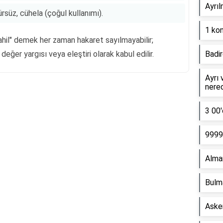
Ayrıl
türsüz, cühela (çoğul kullanımı).
1 kon
cahil" demek her zaman hakaret sayılmayabilir;
r değer yargısı veya eleştiri olarak kabul edilir.
Badir
Ayrı 
nere
Reklam Alanı
3 00'
9999 
Alma
Bulm
Asker