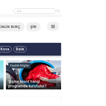
›
Mirkelam - Tavla Sözleri
ÜNLÜK BURÇ
ŞİİR
Kova
Balık
Faydalı Bilgiler
Faydalı Bilgiler
›
Şişme mont hangi
programda kurutulur?
Şofben suyu neden ısı