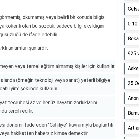
Cels
görmemiş, okumamış veya belirli bir konuda bilgisi
0 10 
pça kökenli olan bu sözcük, sadece bilgi eksikliğini
güsüzlüğü de ifade edebilir.
Beka 
klı anlamları şunlardır:
925 
meyen veya temel eğitim almamış kişiler için kullanılır.
Asker
r alanda (örneğin teknoloji veya sanat) yeterli bilgiye
25 Oc
hiliyim" şeklinde kullanılır.
Anon
yat tecrübesi az ve henüz hayatın zorluklarını
a tercih edilir.
Burn
esi dönemi ifade eden "Cahiliye" kavramıyla bağlantılı
Art a
an veya hakikatten habersiz kimse demektir.