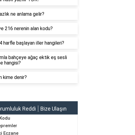
zlık ne anlama gelir?
ve 216 nerenin alan kodu?
4 harfle başlayan iller hangileri?
mla bahçeye ağaç ektik eş sesli
e hangisi?
n kime denir?
rumluluk Reddi
Bize Ulaşın
 Kodu
epremler
i Eczane