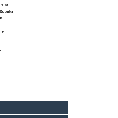
rtları
Şubeleri
ik
leri
r
m