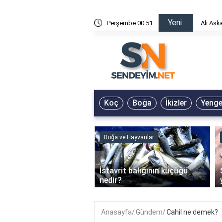
Yeni
risin Önü Sözleri
Perşembe 00:51
Ali Ask
Koç
Boğa
İkizler
Yeng
ve Hayvanlar
Doğa ve Hayvanlar
‹
li en çok hangi iklimde
İstavrit balığının küçüğü
r?
nedir?
Anasayfa
Gündem
Cahil ne demek?