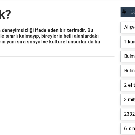
k?
G
Alışv
ya deneyimsizliği ifade eden bir terimdir. Bu
sınırlı kalmayıp, bireylerin belli alanlardaki
min yanı sıra sosyal ve kültürel unsurlar da bu
1 kur
Bulm
Reklam Alanı
Bulm
2 el 
3 mil
2332 
6. sı