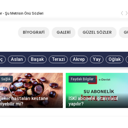
‹
er - Şu Metrisin Önü Sözleri
BİYOGRAFİ
GALERİ
GÜZEL SÖZLER
G
eç
Aslan
Başak
Terazi
Akrep
Yay
Oğlak
Sağlık
Faydalı Bilgiler
Şeker hastaları kestane
İSKİ abonelik iptali nasıl
yiyebilir mi?
yapılır?