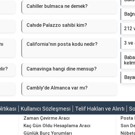
Cahiller bulmaca ne demek?
Bağna
Cahıde Palazzo sahibi kim?
212 
3 ve 
nı
California'nın posta kodu nedir?
Baba
kelim
lir?
Camavinga hangi dine mensup?
Baya
Cambly'de Almanca var mı?
olitikası
Kullanıcı Sözleşmesi
Telif Hakları ve Alıntı
So
Zaman Çevirme Aracı
Posta
Kaç Gün Oldu Hesaplama Aracı
Son D
Günlük Burç Yorumları
Nöbetç