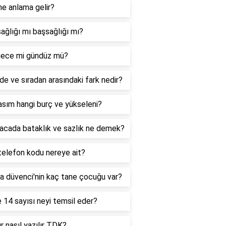
ne anlama gelir?
ağlığı mı başsağlığı mı?
ece mi gündüz mü?
de ve sıradan arasındaki fark nedir?
sım hangi burç ve yükseleni?
acada bataklık ve sazlık ne demek?
telefon kodu nereye ait?
a düvenci'nin kaç tane çocuğu var?
 14 sayısı neyi temsil eder?
r nasıl yazılır TDK?