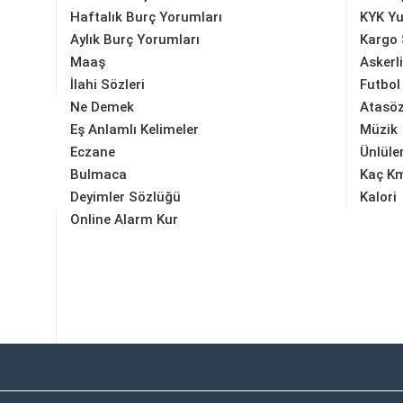
Haftalık Burç Yorumları
KYK Yu
Aylık Burç Yorumları
Kargo 
Maaş
Askerl
İlahi Sözleri
Futbol
Ne Demek
Atasöz
Eş Anlamlı Kelimeler
Müzik
Eczane
Ünlüle
Bulmaca
Kaç K
Deyimler Sözlüğü
Kalori
Online Alarm Kur