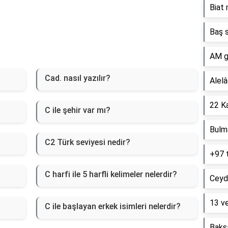
Biat 
Baş s
AM g
Cad. nasıl yazılır?
Alelâ
22 Ka
C ile şehir var mı?
Bulm
C2 Türk seviyesi nedir?
+97 
C harfi ile 5 harfli kelimeler nelerdir?
Ceyd
13 ve
C ile başlayan erkek isimleri nelerdir?
Baksı