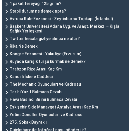
1 paket tereyağı 125 gr mı?
Stabil durum ne demek tıpta?
Avrupa Kale Eczanesi - Zeytinburnu Topkapı (İstanbul)
Başkent Üniversitesi Adana Uyg. ve Araşt. Merkezi – Kışla
Sağlık Yerleşkesi
Twitter hesabı gizliye alınca ne olur?
Rika Ne Demek
Kongre Eczanesi - Yakutiye (Erzurum)
Rüyada karışık turşu kurmak ne demek?
Trabzon Rize Arası Kaç Km
Kandilli İskele Caddesi
The Mechanic Oyuncuları ve Kadrosu
Tarihi Yazıt Bulmaca Cevabı
Hava Basıncı Birimi Bulmaca Cevabı
Eskişehir Side Manavgat Antalya Arası Kaç Km
Yetim Gönüller Oyuncuları ve Kadrosu
275. Sokak Bayraklı
Quickshare ile fotoğraf nasıl gönderilir?