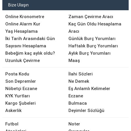
Bize Ulaşın
Online Kronometre
Zaman Çevirme Aracı
Online Alarm Kur
Kaç Gün Oldu Hesaplama
Yaş Hesaplama
Aracı
İki Tarih Arasındaki Gün
Günlük Burç Yorumları
Sayısını Hesaplama
Haftalık Burç Yorumları
Bebeğim kaç aylık oldu?
Aylık Burç Yorumları
Uzunluk Çevirme
Maaş
Posta Kodu
İlahi Sözleri
Son Depremler
Ne Demek
Nöbetçi Eczane
Eş Anlamlı Kelimeler
KYK Yurtları
Eczane
Kargo Şubeleri
Bulmaca
Askerlik
Deyimler Sözlüğü
Futbol
Noter