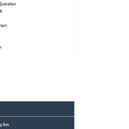
Şubeleri
ik
leri
r
m
aç Km