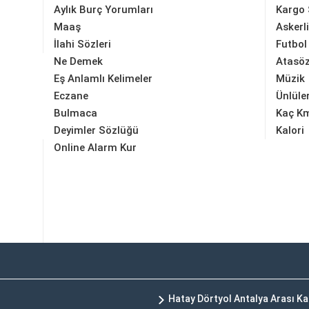
Aylık Burç Yorumları
Kargo 
Maaş
Askerl
İlahi Sözleri
Futbol
Ne Demek
Atasöz
Eş Anlamlı Kelimeler
Müzik
Eczane
Ünlüle
Bulmaca
Kaç K
Deyimler Sözlüğü
Kalori
Online Alarm Kur
Hatay Dörtyol Antalya Arası K