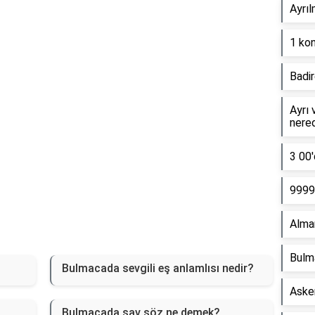
Reklam Alanı
Ayrıl
1 kon
Badir
Ayrı 
nere
3 00'
9999 
Alma
Bulm
Bulmacada sevgili eş anlamlısı nedir?
Asker
Bulmacada sav söz ne demek?