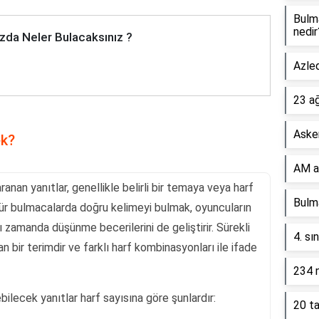
Bulm
nedir
zda Neler Bulacaksınız ?
Azled
23 a
Asker
ek?
AM a
ranan yanıtlar, genellikle belirli bir temaya veya harf
Bulma
u tür bulmacalarda doğru kelimeyi bulmak, oyuncuların
 zamanda düşünme becerilerini de geliştirir. Sürekli
4. sı
 bir terimdir ve farklı harf kombinasyonları ile ifade
234 n
bilecek yanıtlar harf sayısına göre şunlardır:
20 ta