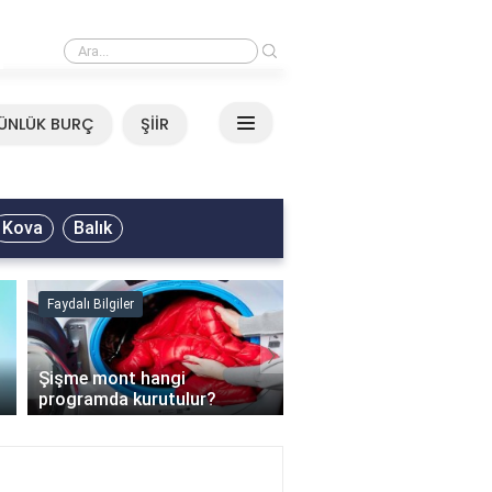
›
Mirkelam - Tavla Sözleri
ÜNLÜK BURÇ
ŞİİR
Kova
Balık
Faydalı Bilgiler
Faydalı Bilgiler
›
Şişme mont hangi
programda kurutulur?
Şofben suyu neden ısı