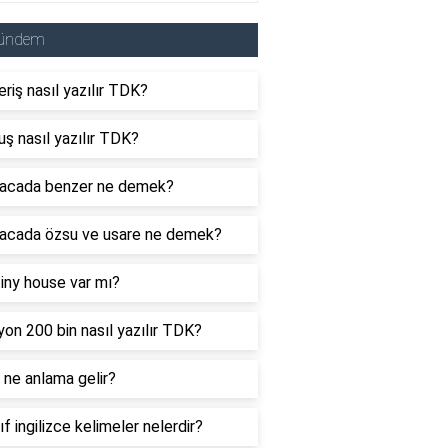
ündem
eriş nasıl yazılır TDK?
uş nasıl yazılır TDK?
acada benzer ne demek?
acada özsu ve usare ne demek?
tiny house var mı?
yon 200 bin nasıl yazılır TDK?
ne anlama gelir?
nıf ingilizce kelimeler nelerdir?