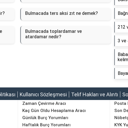
ir?
Bulmacada ters aksi zıt ne demek?
Bağna
212 
e
Bulmacada toplardamar ve
atardamar nedir?
3 ve 
Baba
kelim
Baya
olitikası
Kullanıcı Sözleşmesi
Telif Hakları ve Alıntı
So
Zaman Çevirme Aracı
Posta
Kaç Gün Oldu Hesaplama Aracı
Son D
Günlük Burç Yorumları
Nöbetç
Haftalık Burç Yorumları
KYK Yu