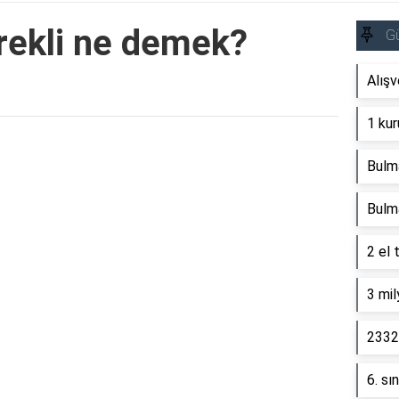
rekli ne demek?
G
Alışv
1 kur
Reklam Alanı
Bulm
Bulm
2 el 
3 mil
2332 
6. sı