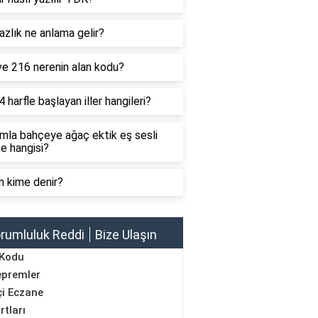
zlık ne anlama gelir?
ve 216 nerenin alan kodu?
4 harfle başlayan iller hangileri?
mla bahçeye ağaç ektik eş sesli
e hangisi?
n kime denir?
rumluluk Reddi
Bize Ulaşın
 Kodu
epremler
i Eczane
rtları