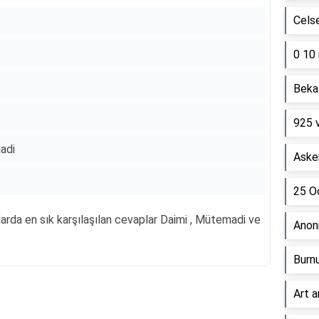
Cels
0 10 
Beka 
925 
madi
Asker
25 Oc
rda en sık karşılaşılan cevaplar Daimi , Mütemadi ve
Anon
Burn
Art a