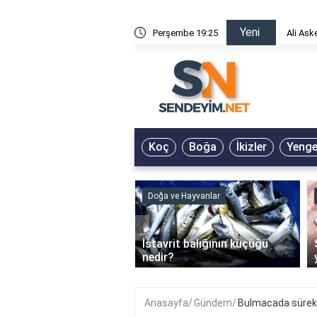
Yeni
risin Önü Sözleri
Perşembe 19:25
Ali Ask
Koç
Boğa
İkizler
Yeng
ve Hayvanlar
Doğa ve Hayvanlar
‹
li en çok hangi iklimde
İstavrit balığının küçüğü
r?
nedir?
Anasayfa
Gündem
Bulmacada sürek