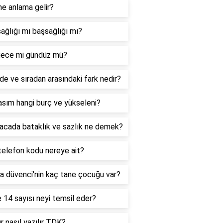
ne anlama gelir?
ağlığı mı başsağlığı mı?
ece mi gündüz mü?
de ve sıradan arasındaki fark nedir?
sım hangi burç ve yükseleni?
acada bataklık ve sazlık ne demek?
telefon kodu nereye ait?
a düvenci'nin kaç tane çocuğu var?
 14 sayısı neyi temsil eder?
r nasıl yazılır TDK?