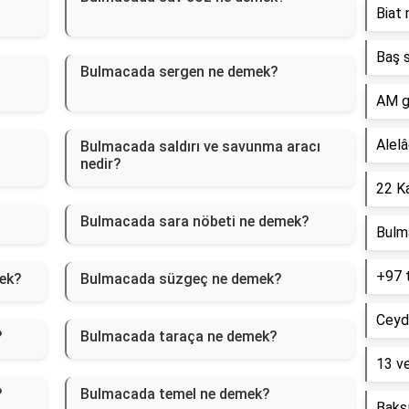
Biat 
Baş s
Bulmacada sergen ne demek?
AM g
Alelâ
Bulmacada saldırı ve savunma aracı
nedir?
22 Ka
Bulmacada sara nöbeti ne demek?
Bulm
+97 
mek?
Bulmacada süzgeç ne demek?
Ceyd
?
Bulmacada taraça ne demek?
13 ve
?
Bulmacada temel ne demek?
Baksı