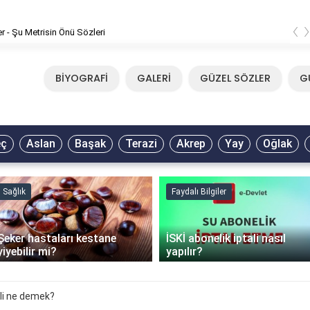
‹
er - Şu Metrisin Önü Sözleri
BİYOGRAFİ
GALERİ
GÜZEL SÖZLER
G
eç
Aslan
Başak
Terazi
Akrep
Yay
Oğlak
Sağlık
Faydalı Bilgiler
Şeker hastaları kestane
İSKİ abonelik iptali nasıl
yiyebilir mi?
yapılır?
li ne demek?