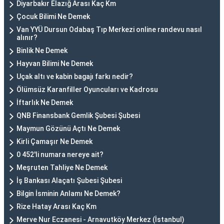
Diyarbakır Elazığ Arası Kaç Km
Çocuk Bilimi Ne Demek
Van YYÜ Dursun Odabaş Tıp Merkezi online randevu nasıl
alınır?
Binlik Ne Demek
Hayvan Bilimi Ne Demek
Uçak altı ve kabin bagajı farkı nedir?
Ölümsüz Karanfiller Oyuncuları ve Kadrosu
İftarlık Ne Demek
QNB Finansbank Gemlik Şubesi Şubesi
Maymun Gözünü Açtı Ne Demek
Kirli Çamaşır Ne Demek
0 452'li numara nereye ait?
Meşruten Tahliye Ne Demek
İş Bankası Alaçatı Şubesi Şubesi
Bilgin İsminin Anlamı Ne Demek?
Rize Hatay Arası Kaç Km
Merve Nur Eczanesi - Arnavutköy Merkez (İstanbul)