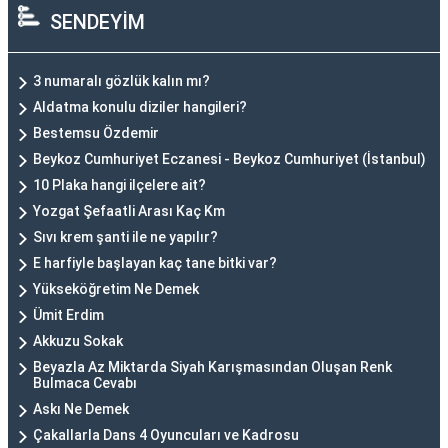
SENDEYİM
3 numaralı gözlük kalın mı?
Aldatma konulu diziler hangileri?
Bestemsu Özdemir
Beykoz Cumhuriyet Eczanesi - Beykoz Cumhuriyet (İstanbul)
10 Plaka hangi ilçelere ait?
Yozgat Şefaatli Arası Kaç Km
Sıvı krem şanti ile ne yapılır?
E harfiyle başlayan kaç tane bitki var?
Yükseköğretim Ne Demek
Ümit Erdim
Akkuzu Sokak
Beyazla Az Miktarda Siyah Karışmasından Oluşan Renk
Bulmaca Cevabı
Askı Ne Demek
Çakallarla Dans 4 Oyuncuları ve Kadrosu