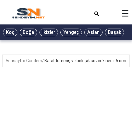
×
☰
BİYOGRAFİ
Koç
Boğa
İkizler
Yengeç
Aslan
Başak
T
GALERİ
GÜZEL
SÖZLER
Anasayfa
Gündem
Basit türemiş ve birleşik sözcük nedir 5 örnek?
GÜNLÜK
BURÇ
ŞİİR
RÜYA
TABİRLERİ
TÜRKÜ
SÖZLERİ
YEMEK