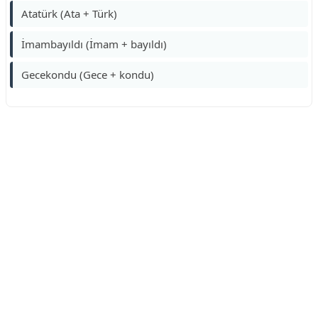
Atatürk (Ata + Türk)
İmambayıldı (İmam + bayıldı)
Gecekondu (Gece + kondu)
Reklam Alanı