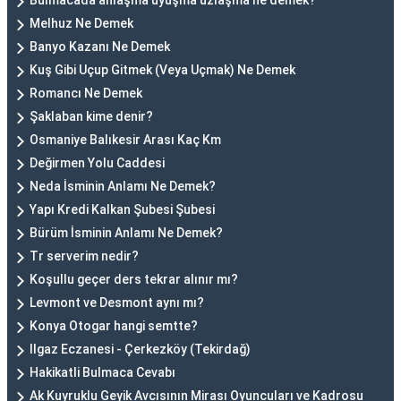
Bulmacada anlaşma uyuşma uzlaşma ne demek?
Melhuz Ne Demek
Banyo Kazanı Ne Demek
Kuş Gibi Uçup Gitmek (Veya Uçmak) Ne Demek
Romancı Ne Demek
Şaklaban kime denir?
Osmaniye Balıkesir Arası Kaç Km
Değirmen Yolu Caddesi
Neda İsminin Anlamı Ne Demek?
Yapı Kredi Kalkan Şubesi Şubesi
Bürüm İsminin Anlamı Ne Demek?
Tr serverim nedir?
Koşullu geçer ders tekrar alınır mı?
Levmont ve Desmont aynı mı?
Konya Otogar hangi semtte?
Ilgaz Eczanesi - Çerkezköy (Tekirdağ)
Hakikatli Bulmaca Cevabı
Ak Kuyruklu Geyik Avcısının Mirası Oyuncuları ve Kadrosu