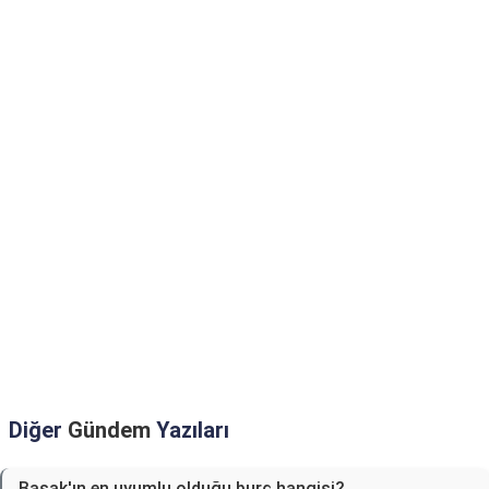
Diğer
Gündem
Yazıları
Başak'ın en uyumlu olduğu burç hangisi?