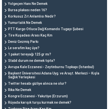
Yolgeçen Hanı Ne Demek
Bursa plakası neden 16?
Korkusuz Zıt Anlamlısı Nedir?
Yumurtalık Ne Demek
PTT Kargo Otluca Dağ Komando Tugayı Şubesi
Tire Kuşadası Arası Kaç Km
Deniz Gezmiş Parkı
Le serafim kaç üye?
1 paket tereyağı 125 gr mı?
Stabil durum ne demek tıpta?
Avrupa Kale Eczanesi - Zeytinburnu Topkapı (İstanbul)
Başkent Üniversitesi Adana Uyg. ve Araşt. Merkezi – Kışla
Sağlık Yerleşkesi
Twitter hesabı gizliye alınca ne olur?
Rika Ne Demek
Kongre Eczanesi - Yakutiye (Erzurum)
Rüyada karışık turşu kurmak ne demek?
Trabzon Rize Arası Kaç Km