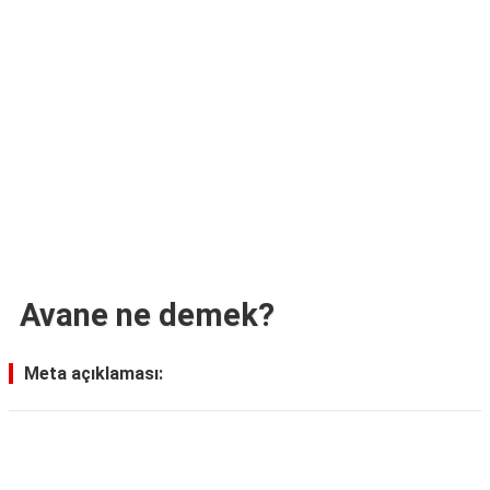
TARİFLERİ
HİKAYELER
Bize
Ulaşın
Avane ne demek?
Meta açıklaması:
Reklam Alanı