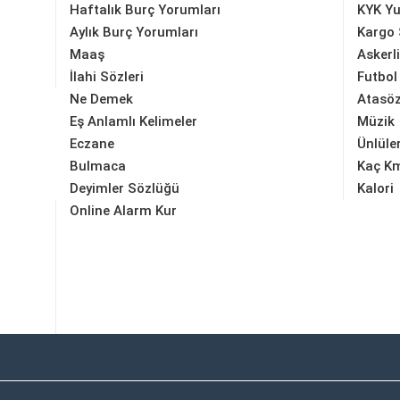
Haftalık Burç Yorumları
KYK Yu
Aylık Burç Yorumları
Kargo 
Maaş
Askerl
İlahi Sözleri
Futbol
Ne Demek
Atasöz
Eş Anlamlı Kelimeler
Müzik
Eczane
Ünlüle
Bulmaca
Kaç K
Deyimler Sözlüğü
Kalori
Online Alarm Kur