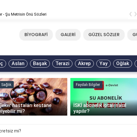
‹
er - Şu Metrisin Önü Sözleri
BİYOGRAFİ
GALERİ
GÜZEL SÖZLER
G
eç
Aslan
Başak
Terazi
Akrep
Yay
Oğlak
Sağlık
Faydalı Bilgiler
Şeker hastaları kestane
İSKİ abonelik iptali nasıl
yiyebilir mi?
yapılır?
cretsiz mi?