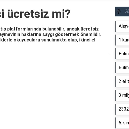
i ücretsiz mi?
G
Alışv
tış platformlarında bulunabilir, ancak ücretsiz
yayınevinin haklarına saygı göstermek önemlidir.
neklerle okuyuculara sunulmakta olup, ikinci el
1 kur
Bulm
Reklam Alanı
Bulm
2 el 
3 mil
2332 
6. sı