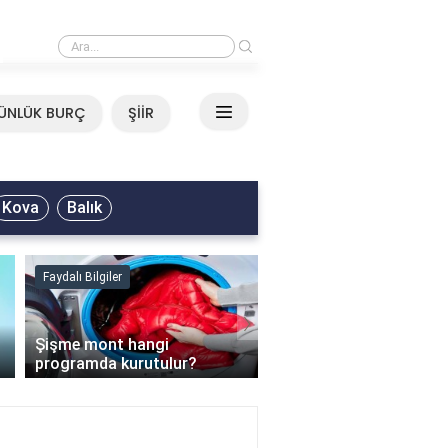
›
Mirkelam - Tavla Sözleri
ÜNLÜK BURÇ
ŞİİR
Kova
Balık
Faydalı Bilgiler
Faydalı Bilgiler
›
Şişme mont hangi
programda kurutulur?
Şofben suyu neden ısı