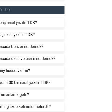
ündem
eriş nasıl yazılır TDK?
uş nasıl yazılır TDK?
acada benzer ne demek?
acada özsu ve usare ne demek?
tiny house var mı?
yon 200 bin nasıl yazılır TDK?
ne anlama gelir?
nıf ingilizce kelimeler nelerdir?