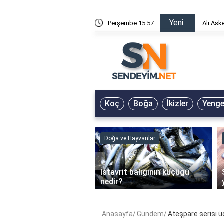
Yeni
risin Önü Sözleri
Perşembe 15:57
Ali Ask
Koç
Boğa
İkizler
Yeng
ve Hayvanlar
Doğa ve Hayvanlar
‹
li en çok hangi iklimde
İstavrit balığının küçüğü
r?
nedir?
Anasayfa
Gündem
Ateşpare serisi ü