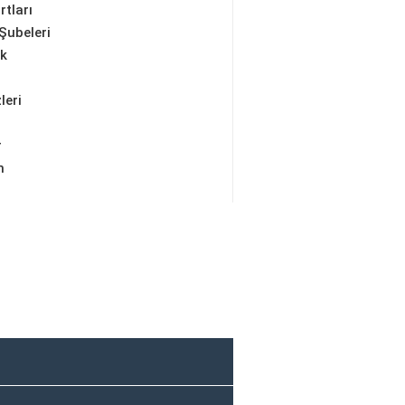
rtları
Şubeleri
ik
leri
r
m