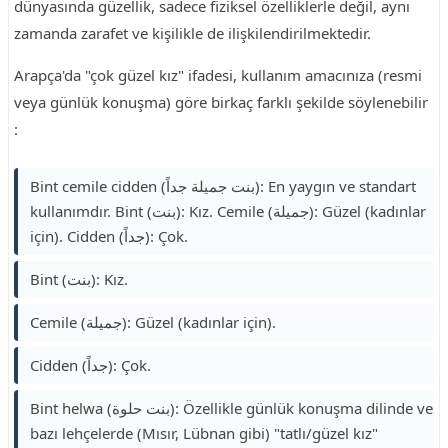
dünyasında güzellik, sadece fiziksel özelliklerle değil, aynı
zamanda zarafet ve kişilikle de ilişkilendirilmektedir.
Arapça'da "çok güzel kız" ifadesi, kullanım amacınıza (resmi
veya günlük konuşma) göre birkaç farklı şekilde söylenebilir
:
Bint cemile cidden (بنت جميلة جداً): En yaygın ve standart
kullanımdır. Bint (بنت): Kız. Cemile (جميلة): Güzel (kadınlar
için). Cidden (جداً): Çok.
Bint (بنت): Kız.
Cemile (جميلة): Güzel (kadınlar için).
Cidden (جداً): Çok.
Bint helwa (بنت حلوة): Özellikle günlük konuşma dilinde ve
bazı lehçelerde (Mısır, Lübnan gibi) "tatlı/güzel kız"