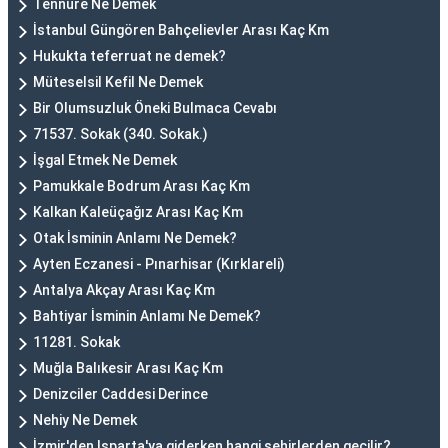
Tennure Ne Demek
İstanbul Güngören Bahçelievler Arası Kaç Km
Hukukta teferruat ne demek?
Müteselsil Kefil Ne Demek
Bir Olumsuzluk Öneki Bulmaca Cevabı
71537. Sokak (340. Sokak.)
İşgal Etmek Ne Demek
Pamukkale Bodrum Arası Kaç Km
Kalkan Kaleüçağız Arası Kaç Km
Otak İsminin Anlamı Ne Demek?
Ayten Eczanesi - Pınarhisar (Kırklareli)
Antalya Akçay Arası Kaç Km
Bahtiyar İsminin Anlamı Ne Demek?
11281. Sokak
Muğla Balıkesir Arası Kaç Km
Denizciler Caddesi Derince
Nehiy Ne Demek
İzmir'den Isparta'ya giderken hangi şehirlerden geçilir?