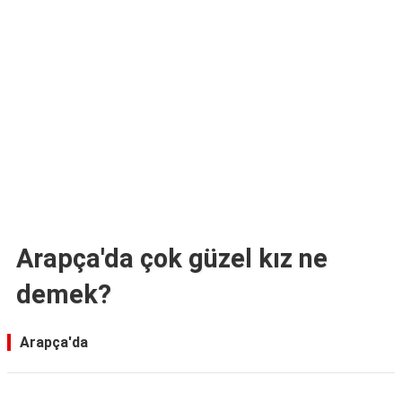
TARİFLERİ
HİKAYELER
Bize
Ulaşın
Arapça'da çok güzel kız ne
demek?
Arapça'da