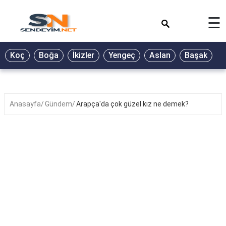
×
☰
BİYOGRAFİ
Koç
Boğa
İkizler
Yengeç
Aslan
Başak
T
GALERİ
GÜZEL
SÖZLER
Anasayfa
Gündem
Arapça'da çok güzel kız ne demek?
GÜNLÜK
BURÇ
ŞİİR
RÜYA
TABİRLERİ
TÜRKÜ
SÖZLERİ
YEMEK