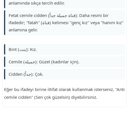
anlamında sıkça tercih edilir.
Fetat cemile cidden (فتاة جميلة جداً): Daha resmi bir
ifadedir; "fatah" (فتاة) kelimesi "genç kız" veya "hanım kız"
anlamına gelir.
Bint (بنت): Kız.
Cemile (جميلة): Güzel (kadınlar için).
Cidden (جداً): Çok.
Eğer bu ifadeyi birine iltifat olarak kullanmak isterseniz, "Anti
cemile cidden" (Sen çok güzelsin) diyebilirsiniz.
Reklam Alanı