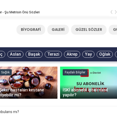
‹
er - Şu Metrisin Önü Sözleri
BİYOGRAFİ
GALERİ
GÜZEL SÖZLER
G
eç
Aslan
Başak
Terazi
Akrep
Yay
Oğlak
Sağlık
Faydalı Bilgiler
Şeker hastaları kestane
İSKİ abonelik iptali nasıl
yiyebilir mi?
yapılır?
bulans mı?