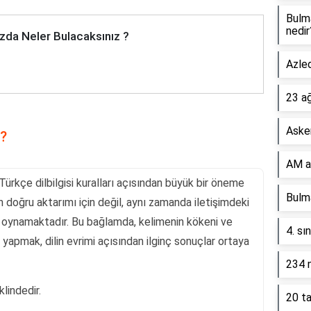
Bulm
nedir
zda Neler Bulacaksınız ?
Azled
23 a
Asker
?
AM a
ürkçe dilbilgisi kuralları açısından büyük bir öneme
Bulma
in doğru aktarımı için değil, aynı zamanda iletişimdeki
rol oynamaktadır. Bu bağlamda, kelimenin kökeni ve
4. sı
 yapmak, dilin evrimi açısından ilginç sonuçlar ortaya
234 n
lindedir.
20 ta