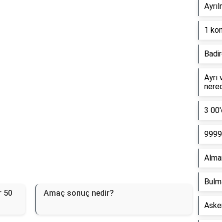
Reklam Alanı
Ayrıl
1 kon
Badir
Ayrı 
nere
3 00'
9999 
Alma
Bulm
r 50
Amaç sonuç nedir?
Asker