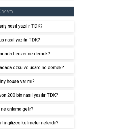
ündem
eriş nasıl yazılır TDK?
uş nasıl yazılır TDK?
acada benzer ne demek?
acada özsu ve usare ne demek?
tiny house var mı?
yon 200 bin nasıl yazılır TDK?
ne anlama gelir?
nıf ingilizce kelimeler nelerdir?