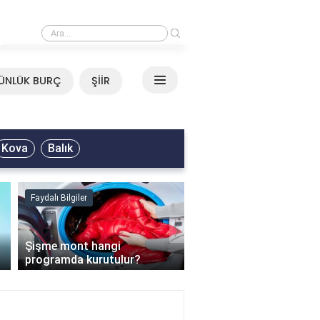
›
Mirkelam - Tavla Sözleri
ÜNLÜK BURÇ
ŞİİR
Kova
Balık
Faydalı Bilgiler
Faydalı Bilgiler
›
Şişme mont hangi
programda kurutulur?
Şofben suyu neden ısı