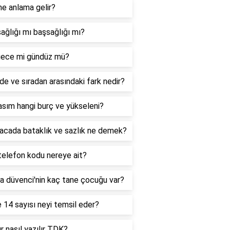
ne anlama gelir?
ağlığı mı başsağlığı mı?
ece mi gündüz mü?
de ve sıradan arasındaki fark nedir?
sım hangi burç ve yükseleni?
acada bataklık ve sazlık ne demek?
telefon kodu nereye ait?
a düvenci'nin kaç tane çocuğu var?
 14 sayısı neyi temsil eder?
r nasıl yazılır TDK?