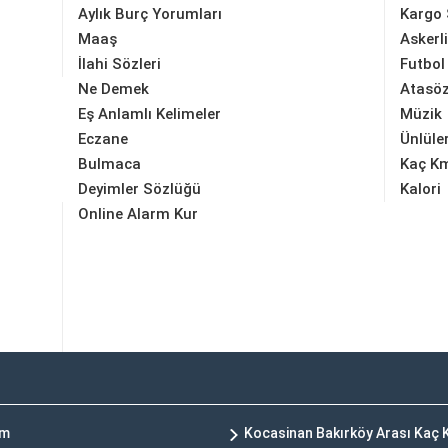
Aylık Burç Yorumları
Kargo 
Maaş
Askerl
İlahi Sözleri
Futbol
Ne Demek
Atasöz
Eş Anlamlı Kelimeler
Müzik
Eczane
Ünlüle
Bulmaca
Kaç K
Deyimler Sözlüğü
Kalori
Online Alarm Kur
Km
Kocasinan Bakırköy Arası Kaç