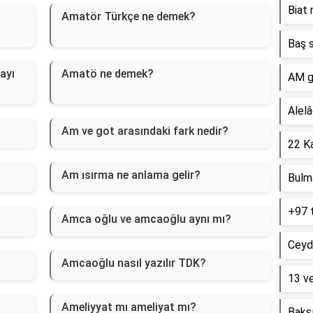
Biat 
Amatör Türkçe ne demek?
Baş s
ayı
Amatö ne demek?
AM g
Alelâ
Am ve got arasındaki fark nedir?
22 Ka
Am ısırma ne anlama gelir?
Bulm
+97 
Amca oğlu ve amcaoğlu aynı mı?
Ceyd
Amcaoğlu nasıl yazılır TDK?
13 ve
Ameliyyat mı ameliyat mı?
Baksı