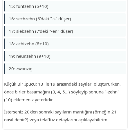
15: fünfzehn (5+10)
16: sechzehn (6'daki "-s" düşer)
17: siebzehn (7'deki "-en" düşer)
18: achtzehn (8+10)
19: neunzehn (9+10)
20: zwanzig
Küçük Bir İpucu: 13 ile 19 arasındaki sayıları oluştururken,
önce birler basamağını (3, 4, 5...) söyleyip sonuna "-zehn"
(10) eklemeniz yeterlidir.
İsterseniz 20'den sonraki sayıların mantığını (örneğin 21
nasıl denir?) veya telaffuz detaylarını açıklayabilirim.