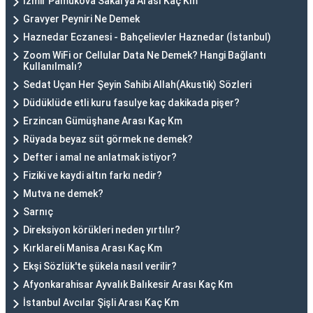
İzmir Pamukova Sakarya Arası Kaç Km
Gravyer Peyniri Ne Demek
Haznedar Eczanesi - Bahçelievler Haznedar (İstanbul)
Zoom WiFi or Cellular Data Ne Demek? Hangi Bağlantı
Kullanılmalı?
Sedat Uçan Her Şeyin Sahibi Allah(Akustik) Sözleri
Düdüklüde etli kuru fasulye kaç dakikada pişer?
Erzincan Gümüşhane Arası Kaç Km
Rüyada beyaz süt görmek ne demek?
Defter i amal ne anlatmak istiyor?
Fiziki ve kaydi altın farkı nedir?
Mutva ne demek?
Sarnıç
Direksiyon körükleri neden yırtılır?
Kırklareli Manisa Arası Kaç Km
Ekşi Sözlük'te şükela nasıl verilir?
Afyonkarahisar Ayvalık Balıkesir Arası Kaç Km
İstanbul Avcılar Şişli Arası Kaç Km