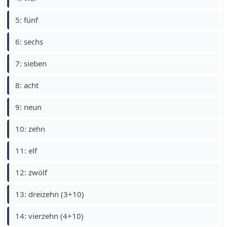
5: fünf
6: sechs
7: sieben
8: acht
9: neun
10: zehn
11: elf
12: zwölf
13: dreizehn (3+10)
14: vierzehn (4+10)