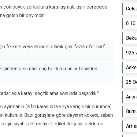
en çok büyük zorluklarla karşılaşmak, aşırı derecede
Cels
 gelen bir deyimdir.
0 10 
Beka 
n fiziksel veya zihinsel olarak çok fazla efor sarf
925 
Asker
 içinden çıkılması güç bir durumun üstesinden
25 Oc
 kadar akla karayı seçtik ama sonunda başardık."
Anon
 ayırmanın (zifiri karanlıkta veya karışık bir durumda)
Burn
n kullanılır. Bazı görüşlere göre deyimin kökeni, sabah
pliğin siyah iplikten ayırt edilebildiği anı bekleme
Art a