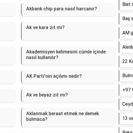
Biat 
Akbank chip para nasıl harcanır?
Baş s
Ak ve kara zıt mı?
AM g
Alelâ
Akademisyen kelimesini cümle içinde
nasıl kullanılır?
22 Ka
Bulm
AK Parti'nin açılımı nedir?
+97 
Ak ve beyaz zıt mı?
Ceyd
Aklanmak beraat etmek ne demek
13 ve
bulmaca?
Baksı