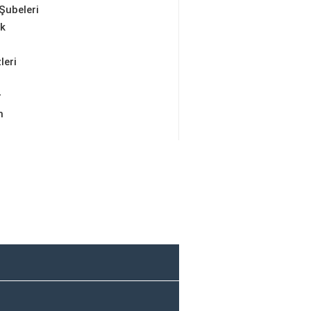
Şubeleri
ik
leri
r
m