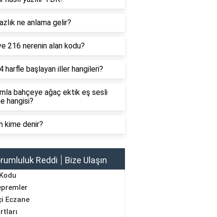
zlık ne anlama gelir?
ve 216 nerenin alan kodu?
4 harfle başlayan iller hangileri?
mla bahçeye ağaç ektik eş sesli
e hangisi?
n kime denir?
rumluluk Reddi
Bize Ulaşın
 Kodu
epremler
i Eczane
rtları