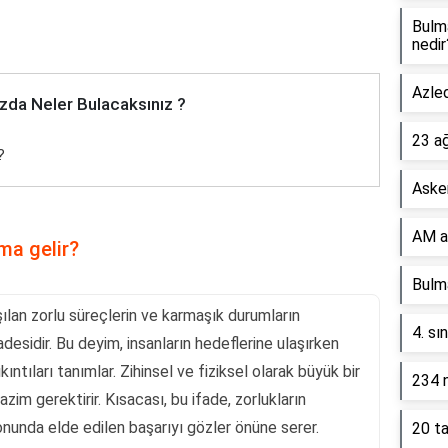
Bulm
nedir
Azled
zda Neler Bulacaksınız ?
23 a
?
Asker
AM a
ma gelir?
Bulma
ılan zorlu süreçlerin ve karmaşık durumların
4. sı
desidir. Bu deyim, insanların hedeflerine ulaşırken
kıntıları tanımlar. Zihinsel ve fiziksel olarak büyük bir
234 n
im gerektirir. Kısacası, bu ifade, zorlukların
nunda elde edilen başarıyı gözler önüne serer.
20 ta