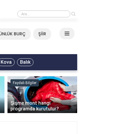
›
Mirkelam - Tavla Sözleri
ÜNLÜK BURÇ
ŞİİR
Kova
Balık
Faydalı Bilgiler
Faydalı Bilgiler
›
Şişme mont hangi
programda kurutulur?
Şofben suyu neden ısı