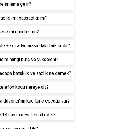
ne anlama gelir?
ağlığı mı başsağlığı mı?
ece mi gündüz mü?
de ve sıradan arasındaki fark nedir?
sım hangi burç ve yükseleni?
acada bataklık ve sazlık ne demek?
telefon kodu nereye ait?
a düvenci'nin kaç tane çocuğu var?
 14 sayısı neyi temsil eder?
r nasıl yazılır TDK?