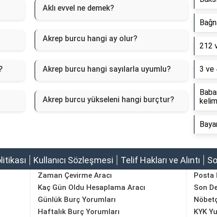
Aklı evvel ne demek?
Bağna
Akrep burcu hangi ay olur?
212 
?
Akrep burcu hangi sayılarla uyumlu?
3 ve 
Baba
Akrep burcu yükseleni hangi burçtur?
kelim
Baya
olitikası
Kullanıcı Sözleşmesi
Telif Hakları ve Alıntı
So
Zaman Çevirme Aracı
Posta
Kaç Gün Oldu Hesaplama Aracı
Son D
Günlük Burç Yorumları
Nöbetç
Haftalık Burç Yorumları
KYK Yu