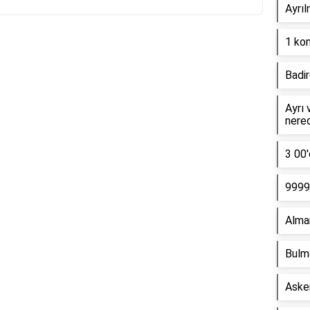
Ayrıl
1 kon
Reklam Alanı
Badir
Ayrı 
nere
3 00'
9999 
Alma
Bulm
Asker