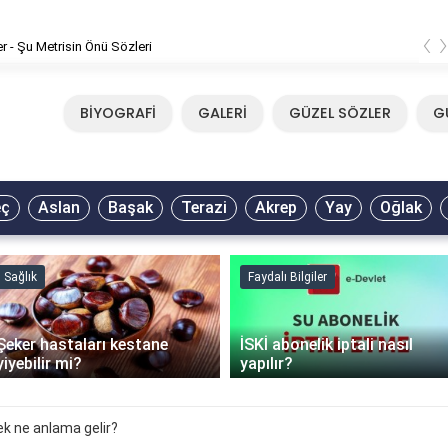
‹
er - Şu Metrisin Önü Sözleri
BİYOGRAFİ
GALERİ
GÜZEL SÖZLER
G
eç
Aslan
Başak
Terazi
Akrep
Yay
Oğlak
Sağlık
Faydalı Bilgiler
Şeker hastaları kestane
İSKİ abonelik iptali nasıl
yiyebilir mi?
yapılır?
k ne anlama gelir?