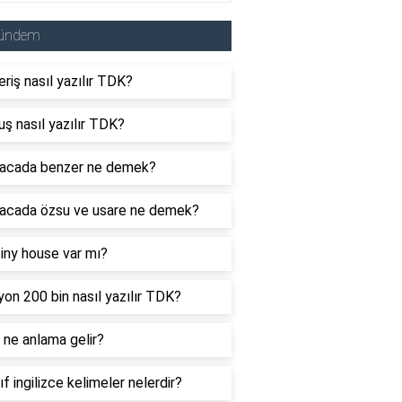
ündem
eriş nasıl yazılır TDK?
uş nasıl yazılır TDK?
acada benzer ne demek?
acada özsu ve usare ne demek?
tiny house var mı?
yon 200 bin nasıl yazılır TDK?
ne anlama gelir?
nıf ingilizce kelimeler nelerdir?