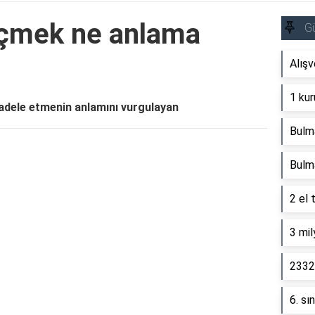
eçmek ne anlama
G
Alışv
1 kur
adele etmenin anlamını vurgulayan
Bulm
Reklam Alanı
Bulm
2 el 
3 mil
2332 
6. sı