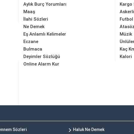
Aylık Burç Yorumları
Kargo 
Maaş
Askerl
İlahi Sözleri
Futbol
Ne Demek
Atasöz
Eş Anlamlı Kelimeler
Müzik
Eczane
Ünlüle
Bulmaca
Kaç K
Deyimler Sözlüğü
Kalori
Online Alarm Kur
hennem Sözleri
Haluk Ne Demek