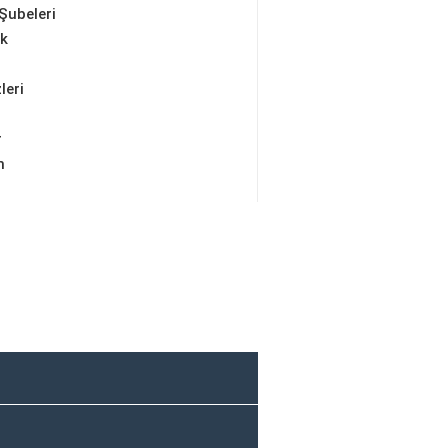
Şubeleri
ik
leri
r
m