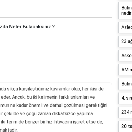
Bulm
nedir
zda Neler Bulacaksınız ?
Azled
23 a
Asker
AM a
Bulma
da sıkça karşılaştığımız kavramlar olup, her ikisi de
 eder. Ancak, bu iki kelimenin farklı anlamları ve
4. sı
 durumun ne kadar önemli ve derhal çözülmesi gerektiğini
234 n
lı bir şekilde ve çoğu zaman dikkatsizce yapılma
iki terim de benzer bir hız ihtiyacını işaret etse de,
20 ta
rmaktadır.