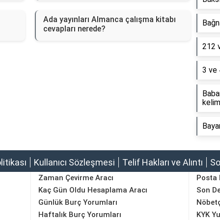
Ada yayınları Almanca çalışma kitabı
Bağna
cevapları nerede?
212 
3 ve 
Baba
kelim
Baya
olitikası
Kullanıcı Sözleşmesi
Telif Hakları ve Alıntı
So
Zaman Çevirme Aracı
Posta
Kaç Gün Oldu Hesaplama Aracı
Son D
Günlük Burç Yorumları
Nöbetç
Haftalık Burç Yorumları
KYK Yu