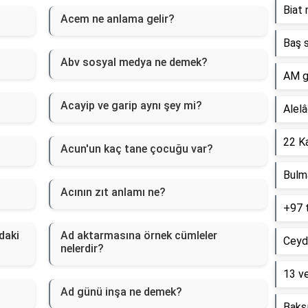
Biat 
Acem ne anlama gelir?
Baş s
Abv sosyal medya ne demek?
AM g
Acayip ve garip aynı şey mi?
Alelâ
22 Ka
Acun'un kaç tane çocuğu var?
Bulm
Acının zıt anlamı ne?
+97 
daki
Ad aktarmasına örnek cümleler
Ceyd
nelerdir?
13 ve
Ad günü inşa ne demek?
Baksı