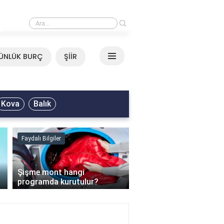
›
Mirkelam - Tavla Sözleri
ÜNLÜK BURÇ
ŞİİR
Kova
Balık
Faydalı Bilgiler
Faydalı Bilgiler
›
Şişme mont hangi
programda kurutulur?
Şofben suyu neden ısı