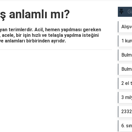
eş anlamlı mı?
G
Alışv
şıyan terimlerdir. Acil, hemen yapılması gereken
cele, bir işin hızlı ve telaşla yapılma isteğini
 ve anlamları birbirinden ayrıdır.
1 kur
Bulm
Reklam Alanı
Bulm
2 el 
3 mil
2332 
6. sı