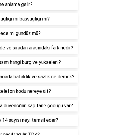
ne anlama gelir?
ağlığı mı başsağlığı mı?
ece mi gündüz mü?
de ve sıradan arasındaki fark nedir?
sım hangi burç ve yükseleni?
acada bataklık ve sazlık ne demek?
telefon kodu nereye ait?
a düvenci'nin kaç tane çocuğu var?
 14 sayısı neyi temsil eder?
r nasıl yazılır TDK?