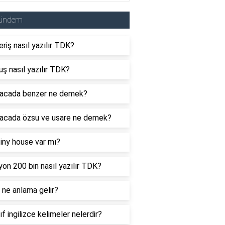
ündem
eriş nasıl yazılır TDK?
uş nasıl yazılır TDK?
acada benzer ne demek?
acada özsu ve usare ne demek?
tiny house var mı?
yon 200 bin nasıl yazılır TDK?
ne anlama gelir?
nıf ingilizce kelimeler nelerdir?