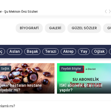
‹
er - Şu Metrisin Önü Sözleri
BİYOGRAFİ
GALERİ
GÜZEL SÖZLER
G
eç
Aslan
Başak
Terazi
Akrep
Yay
Oğlak
Sağlık
Faydalı Bilgiler
Şeker hastaları kestane
İSKİ abonelik iptali nasıl
yiyebilir mi?
yapılır?
nlamlı mı?