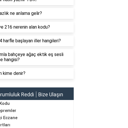
zlık ne anlama gelir?
ve 216 nerenin alan kodu?
4 harfle başlayan iller hangileri?
mla bahçeye ağaç ektik eş sesli
e hangisi?
n kime denir?
rumluluk Reddi
Bize Ulaşın
 Kodu
epremler
i Eczane
rtları