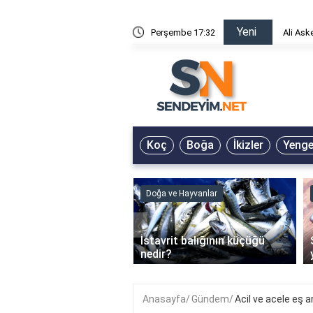
Yeni
risin Önü Sözleri
Perşembe 17:32
Ali Ask
Koç
Boğa
İkizler
Yeng
ve Hayvanlar
Doğa ve Hayvanlar
‹
li en çok hangi iklimde
İstavrit balığının küçüğü
r?
nedir?
Anasayfa
Gündem
Acil ve acele eş a