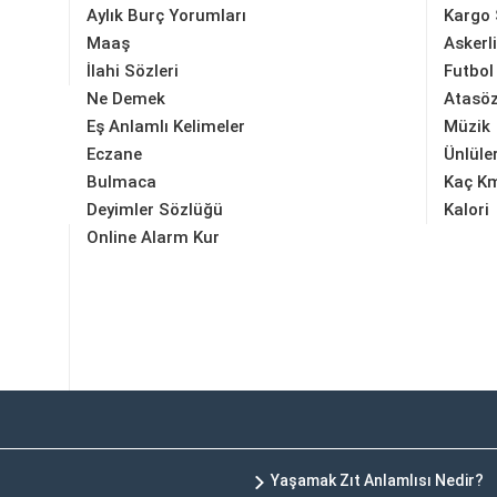
Aylık Burç Yorumları
Kargo 
Maaş
Askerl
İlahi Sözleri
Futbol
Ne Demek
Atasöz
Eş Anlamlı Kelimeler
Müzik
Eczane
Ünlüle
Bulmaca
Kaç K
Deyimler Sözlüğü
Kalori
Online Alarm Kur
Yaşamak Zıt Anlamlısı Nedir?