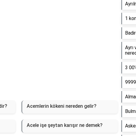
Ayrıl
1 kon
Badir
Ayrı 
nere
3 00'
9999 
Alma
dir?
Acemlerin kökeni nereden gelir?
Bulm
Acele işe şeytan karışır ne demek?
Asker