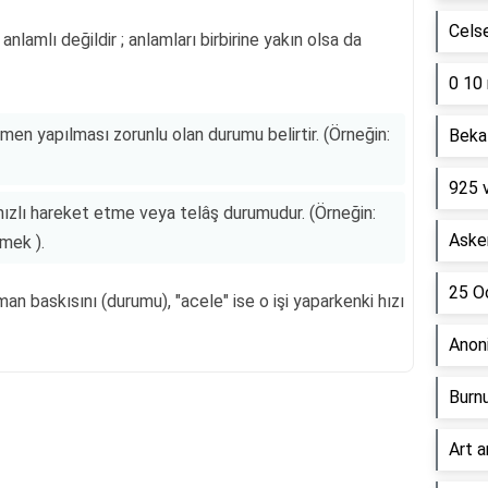
Cels
anlamlı değildir ; anlamları birbirine yakın olsa da
0 10 
men yapılması zorunlu olan durumu belirtir. (Örneğin:
Beka 
925 
 hızlı hareket etme veya telâş durumudur. (Örneğin:
Asker
tmek ).
25 Oc
man baskısını (durumu), "acele" ise o işi yaparkenki hızı
Anon
Burn
Art a
Reklam Alanı