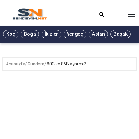
×
☰
BİYOGRAFİ
Koç
Boğa
İkizler
Yengeç
Aslan
Başak
T
GALERİ
GÜZEL
SÖZLER
Anasayfa
Gündem
80C ve 85B aynı mı?
GÜNLÜK
BURÇ
ŞİİR
RÜYA
TABİRLERİ
TÜRKÜ
SÖZLERİ
YEMEK