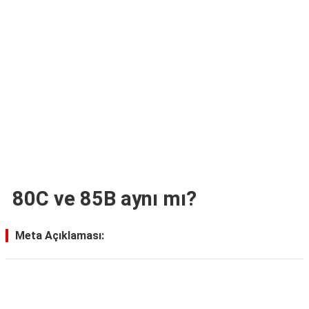
TARİFLERİ
HİKAYELER
Bize
Ulaşın
80C ve 85B aynı mı?
Meta Açıklaması:
Reklam Alanı