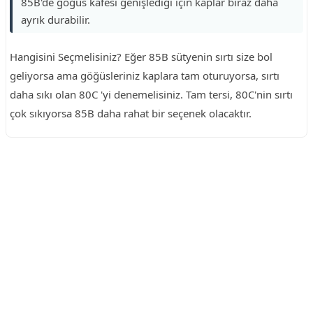
85B'de göğüs kafesi genişlediği için kaplar biraz daha
ayrık durabilir.
Hangisini Seçmelisiniz? Eğer 85B sütyenin sırtı size bol
geliyorsa ama göğüsleriniz kaplara tam oturuyorsa, sırtı
daha sıkı olan 80C 'yi denemelisiniz. Tam tersi, 80C'nin sırtı
çok sıkıyorsa 85B daha rahat bir seçenek olacaktır.
Reklam Alanı