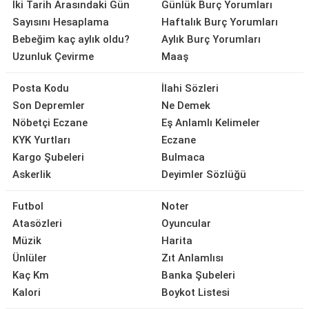
İki Tarih Arasındaki Gün
Günlük Burç Yorumları
Sayısını Hesaplama
Haftalık Burç Yorumları
Bebeğim kaç aylık oldu?
Aylık Burç Yorumları
Uzunluk Çevirme
Maaş
Posta Kodu
İlahi Sözleri
Son Depremler
Ne Demek
Nöbetçi Eczane
Eş Anlamlı Kelimeler
KYK Yurtları
Eczane
Kargo Şubeleri
Bulmaca
Askerlik
Deyimler Sözlüğü
Futbol
Noter
Atasözleri
Oyuncular
Müzik
Harita
Ünlüler
Zıt Anlamlısı
Kaç Km
Banka Şubeleri
Kalori
Boykot Listesi