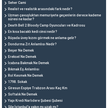
Seher Cami
Realist ve realistik arasındaki fark nedir?
Uzman çavuşluktan memuriyete geçenlerin derece kademe
süresi ne kadar?
Death Bell 2 Bloody Camp Oyuncuları ve Kadrosu
En kısa bacaklı kedi cinsi nedir?
Rüyada üvey kızını görmek ne anlama gelir?
Dondurma Zıt Anlamlısı Nedir?
Beşer Ne Demek
Ereksel Ne Demek
İcabına Bakmak Ne Demek
Bıkmak Eş Anlamlısı
Rol Kesmek Ne Demek
1798. Sokak
Giresun Espiye Trabzon Arası Kaç Km
Softalık Ne Demek
Yapı Kredi Narlıdere Şubesi Şubesi
Şile İstanbul'a yakın mı uzak mı?