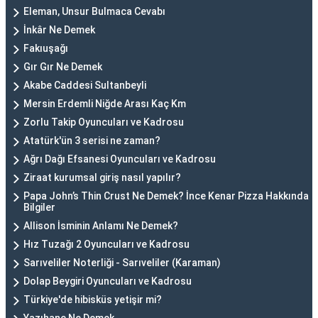
Eleman, Unsur Bulmaca Cevabı
İnkâr Ne Demek
Fakıuşağı
Gır Gır Ne Demek
Akabe Caddesi Sultanbeyli
Mersin Erdemli Niğde Arası Kaç Km
Zorlu Takip Oyuncuları ve Kadrosu
Atatürk'ün 3 serisi ne zaman?
Ağrı Dağı Efsanesi Oyuncuları ve Kadrosu
Ziraat kurumsal giriş nasıl yapılır?
Papa John’s Thin Crust Ne Demek? İnce Kenar Pizza Hakkında
Bilgiler
Allison İsminin Anlamı Ne Demek?
Hız Tuzağı 2 Oyuncuları ve Kadrosu
Sarıveliler Noterliği - Sarıveliler (Karaman)
Dolap Beygiri Oyuncuları ve Kadrosu
Türkiye'de hibisküs yetişir mi?