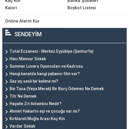
Kaç Km
Banka Şubeleri
Kalori
Boykot Listesi
Online Alarm Kur
SENDEYİM
Tutal Eczanesi - Merkez Eyyübiye (Şanlıurfa)
Hacı Mansur Sokak
Summer Lovers Oyuncuları ve Kadrosu
Hangi kanalda hangi yabancı film var?
Saz eş sesli bir kelime mi?
Bin Tasa (Veya Merak) Bir Borç Ödemez Ne Demek
Titr Ne Demek
Hayalin Zıt Anlamlısı Nedir?
Ahmet Hakan'ın eşi ve çocuğu var mı?
Kırklareli Muğla Arası Kaç Km
Vardar Sokak