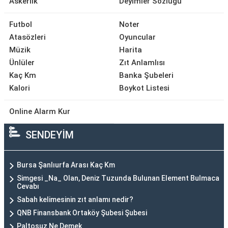
Askerlik
Deyimler Sözlüğü
Futbol
Noter
Atasözleri
Oyuncular
Müzik
Harita
Ünlüler
Zıt Anlamlısı
Kaç Km
Banka Şubeleri
Kalori
Boykot Listesi
Online Alarm Kur
SENDEYİM
Bursa Şanlıurfa Arası Kaç Km
Simgesi _Na_ Olan, Deniz Tuzunda Bulunan Element Bulmaca
Cevabı
Sabah kelimesinin zıt anlamı nedir?
QNB Finansbank Ortaköy Şubesi Şubesi
Paltosuz Ne Demek