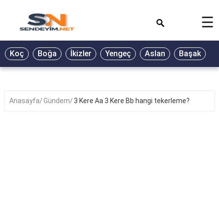
×
☰
BİYOGRAFİ
Koç
Boğa
İkizler
Yengeç
Aslan
Başak
T
GALERİ
GÜZEL
SÖZLER
Anasayfa
Gündem
3 Kere Aa 3 Kere Bb hangi tekerleme?
GÜNLÜK
BURÇ
ŞİİR
RÜYA
TABİRLERİ
TÜRKÜ
SÖZLERİ
YEMEK