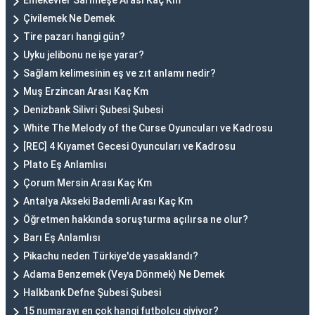
Emekevler Sarımeşe Arası Kaç Km
Çivilemek Ne Demek
Tire pazarı hangi gün?
Uyku jelibonu ne işe yarar?
Sağlam kelimesinin eş ve zıt anlamı nedir?
Muş Erzincan Arası Kaç Km
Denizbank Silivri Şubesi Şubesi
White The Melody of the Curse Oyuncuları ve Kadrosu
[REC] 4 Kıyamet Gecesi Oyuncuları ve Kadrosu
Plato Eş Anlamlısı
Çorum Mersin Arası Kaç Km
Antalya Akseki Bademli Arası Kaç Km
Öğretmen hakkında soruşturma açılırsa ne olur?
Barı Eş Anlamlısı
Pikachu neden Türkiye'de yasaklandı?
Adama Benzemek (Veya Dönmek) Ne Demek
Halkbank Defne Şubesi Şubesi
15 numarayı en çok hangi futbolcu giyiyor?