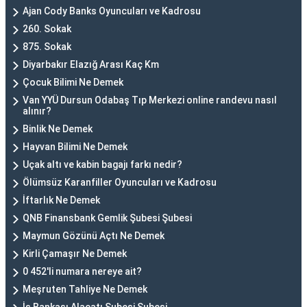
Ajan Cody Banks Oyuncuları ve Kadrosu
260. Sokak
875. Sokak
Diyarbakır Elazığ Arası Kaç Km
Çocuk Bilimi Ne Demek
Van YYÜ Dursun Odabaş Tıp Merkezi online randevu nasıl
alınır?
Binlik Ne Demek
Hayvan Bilimi Ne Demek
Uçak altı ve kabin bagajı farkı nedir?
Ölümsüz Karanfiller Oyuncuları ve Kadrosu
İftarlık Ne Demek
QNB Finansbank Gemlik Şubesi Şubesi
Maymun Gözünü Açtı Ne Demek
Kirli Çamaşır Ne Demek
0 452'li numara nereye ait?
Meşruten Tahliye Ne Demek