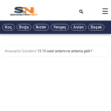
×
☰
BİYOGRAFİ
Koç
Boğa
İkizler
Yengeç
Aslan
Başak
T
GALERİ
GÜZEL
SÖZLER
Anasayfa
Gündem
15.15 saat anlamı ne anlama gelir?
GÜNLÜK
BURÇ
ŞİİR
RÜYA
TABİRLERİ
TÜRKÜ
SÖZLERİ
YEMEK