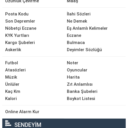
Uzunluk Çevirme
Maaş
Posta Kodu
İlahi Sözleri
Son Depremler
Ne Demek
Nöbetçi Eczane
Eş Anlamlı Kelimeler
KYK Yurtları
Eczane
Kargo Şubeleri
Bulmaca
Askerlik
Deyimler Sözlüğü
Futbol
Noter
Atasözleri
Oyuncular
Müzik
Harita
Ünlüler
Zıt Anlamlısı
Kaç Km
Banka Şubeleri
Kalori
Boykot Listesi
Online Alarm Kur
SENDEYİM