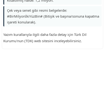
Kısaltılmış halde: 1,2 milyon.
Çek veya senet gibi resmi belgelerde:
#BirMilyonİkiYüzBin# (Bitişik ve başına/sonuna kapatma
işareti konularak).
Yazım kurallarıyla ilgili daha fazla detay için Türk Dil
Kurumu'nun (TDK) web sitesini inceleyebilirsiniz.
Reklam Alanı