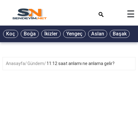
×
☰
BİYOGRAFİ
Koç
Boğa
İkizler
Yengeç
Aslan
Başak
T
GALERİ
GÜZEL
SÖZLER
Anasayfa
Gündem
11:12 saat anlamı ne anlama gelir?
GÜNLÜK
BURÇ
ŞİİR
RÜYA
TABİRLERİ
TÜRKÜ
SÖZLERİ
YEMEK